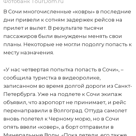
Фотобанк TourDom.ru
В Сочи многочисленные «ковры» в последние
дни привели к сотням задержек рейсов на
прилет и вылет. В результате тысячи
пассажиров были вынуждены менять свои
планы. Некоторые не могли подолгу попасть к
месту назначения.
«У нас четвертая попытка попасть в Сочи», –
сообщила туристка в видеоролике,
записанном во время долгой дороги из Санкт-
Петербурга. Уже на подлете к Сочи экипаж
объявил, что аэропорт не принимает, и рейс
перенаправили в Волгоград. Оттуда самолет
вновь полетел к Черному морю, но в Сочи
опять ввели «ковер», а борт отправили в
Минеральные Воды. «Пока летели, его также