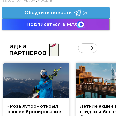
Выездной туризм
,
Абхазия
Обсудить новость
(2)
Подписаться в MAX
ИДЕИ
ПАРТНЁРОВ
«Роза Хутор» открыл
Летние акции 
раннее бронирование
скидки и бесп