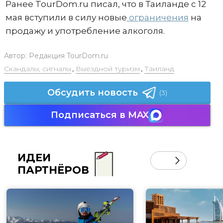
Ранее TourDom.ru писал, что в Таиланде с 12
мая вступили в силу новые
ограничения
на
продажу и употребление алкоголя.
Автор:
Редакция TourDom.ru
Скандалы, сигналы
,
Выездной туризм
,
Таиланд
Обсудить новость
(3)
Подписаться в MAX
ИДЕИ
ПАРТНЁРОВ