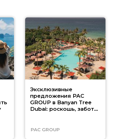
Эксклюзивные
Как п
предложения PAC
насыщ
ть
GROUP в Banyan Tree
Рас-э
у
Dubai: роскошь, забота
о детях и выгода до
45%
PAC GROUP
Русск