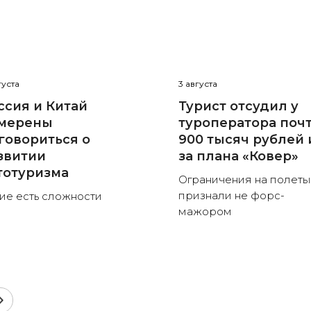
густа
3 августа
ссия и Китай
Турист отсудил у
мерены
туроператора поч
говориться о
900 тысяч рублей 
звитии
за плана «Ковер»
тотуризма
Ограничения на полеты
признали не форс-
ие есть сложности
мажором