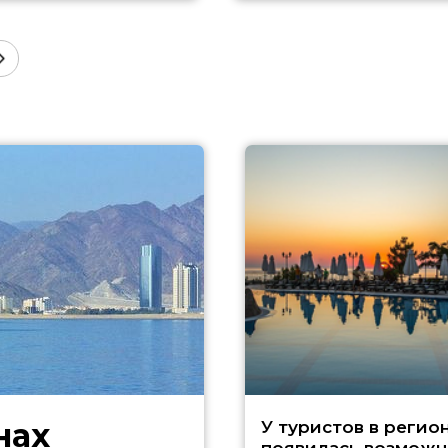
нах
У туристов в регио