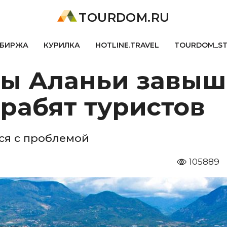
TOURDOM.RU
БИРЖА
КУРИЛКА
HOTLINE.TRAVEL
TOURDOM_S
ны Аланьи завыш
рабят туристов
ся с проблемой
105889