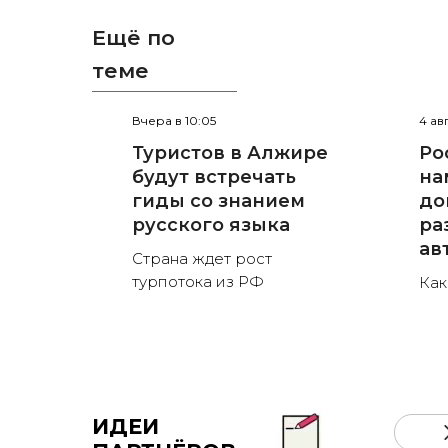
Ещё по
теме
Вчера в 10:05
4 ав
Туристов в Алжире
Ро
будут встречать
на
гиды со знанием
до
русского языка
ра
ав
Страна ждет рост
турпотока из РФ
Как
ИДЕИ