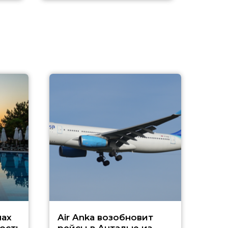
A
А
г
Чар
нах
Air Anka возобновит