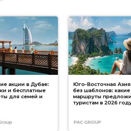
ие акции в Дубае:
Юго-Восточная Азия
ки и бесплатные
без шаблонов: какие
ты для семей и
маршруты предложи
туристам в 2026 год
Group
PAC GROUP