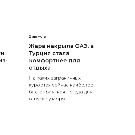
2 августа
Жара накрыла ОАЭ, а
ти
Турция стала
из-
комфортнее для
отдыха
На каких заграничных
курортах сейчас наиболее
благоприятная погода для
отпуска у моря