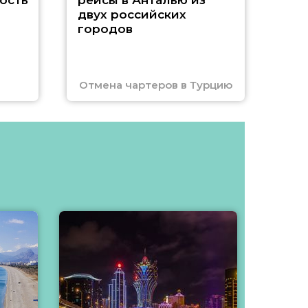
ость
рейсы в Анталью из
двух российских
городов
Отмена чартеров в Турцию