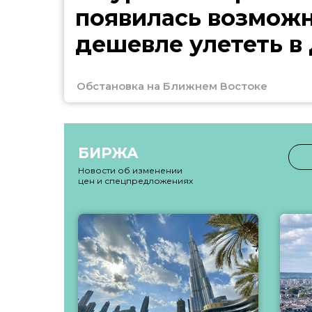
появилась возмож
дешевле улететь в
Обстановка на Ближнем Востоке
БИРЖА
Новости об изменении
цен и спецпредложениях