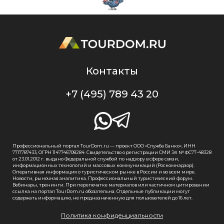
Контакты
+7 (495) 789 43 20
Профессиональный портал TourDom.ru — проект ООО «Служба Банко», ИНН
7717787433, ОГРН 1147746708284. Свидетельство о регистрации СМИ Эл № ФС77-48328
от 23.01.2012 г. выдано Федеральной службой по надзору в сфере связи,
информационных технологий и массовых коммуникаций (Роскомнадзор).
Оперативная информация о туристическом рынке в России и во всем мире.
Новости, рыночная аналитика. Профессиональный туристический форум.
Вебинары, тренинги. При перепечатке материалов или частичном цитировании
ссылка на портал TourDom.ru обязательна. Отдельные публикации могут
содержать информацию, не предназначенную для пользователей до 16 лет.
Политика конфиденциальности