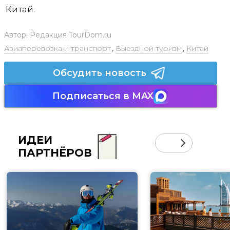
Китай.
Автор:
Редакция TourDom.ru
Авиаперевозка и транспорт
,
Выездной туризм
,
Китай
Обсудить новость
Подписаться в MAX
ИДЕИ
ПАРТНЁРОВ