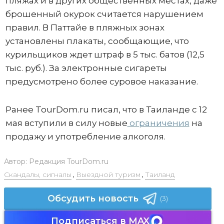
пляжах и в других общественных местах, даже
брошенный окурок считается нарушением
правил. В Паттайе в пляжных зонах
установлены плакаты, сообщающие, что
курильщиков ждет штраф в 5 тыс. батов (12,5
тыс. руб.). За электронные сигареты
предусмотрено более суровое наказание.
Ранее TourDom.ru писал, что в Таиланде с 12
мая вступили в силу новые
ограничения
на
продажу и употребление алкоголя.
Автор:
Редакция TourDom.ru
Скандалы, сигналы
,
Выездной туризм
,
Таиланд
Обсудить новость
(3)
Подписаться в MAX