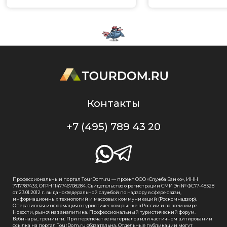
Контакты
+7 (495) 789 43 20
Профессиональный портал TourDom.ru — проект ООО «Служба Банко», ИНН
7717787433, ОГРН 1147746708284. Свидетельство о регистрации СМИ Эл № ФС77-48328
от 23.01.2012 г. выдано Федеральной службой по надзору в сфере связи,
информационных технологий и массовых коммуникаций (Роскомнадзор).
Оперативная информация о туристическом рынке в России и во всем мире.
Новости, рыночная аналитика. Профессиональный туристический форум.
Вебинары, тренинги. При перепечатке материалов или частичном цитировании
ссылка на портал TourDom.ru обязательна. Отдельные публикации могут