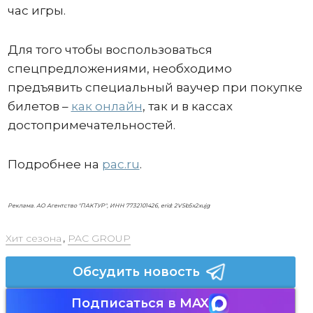
час игры.
Для того чтобы воспользоваться
спецпредложениями, необходимо
предъявить специальный ваучер при покупке
билетов –
как онлайн
, так и в кассах
достопримечательностей.
Подробнее на
pac.ru
.
Реклама. АО Агентство "ПАКТУР", ИНН 7732101426, erid: 2VSb5x2xujg
Хит сезона
,
PAC GROUP
Обсудить новость
Подписаться в MAX