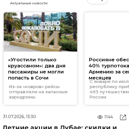
Актуальные новости
«Угостили только
Россияне обе
круассаном»: два дня
40% турпотока
пассажиры не могли
Армению за се
попасть в Сочи
месяцев
С января по июл
Из-за «ковров» рейсы
республику при
отправляли на запасные
493 путешестве
аэродромы
России
31.07.2026, 13:30
1144
Летние акции в Дубае: скидки и