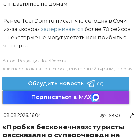
отправились по домам.
Ранее TourDom.ru писал, что сегодня в Сочи
из-за «ковра»
задерживается
более 70 рейсов
– некоторые не могут улететь или прибыть с
четверга.
Автор:
Редакция TourDom.ru
Авиаперевозка и транспорт
,
Внутренний туризм
,
Россия
Обсудить новость
(16)
Подписаться в MAX
08.08.2026, 16:04
16830
«Пробка бесконечная»: туристы
рассказали о суперочереди на