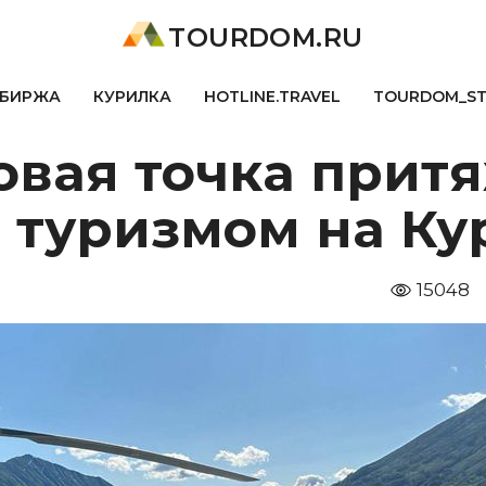
TOURDOM.RU
БИРЖА
КУРИЛКА
HOTLINE.TRAVEL
TOURDOM_S
овая точка притя
 туризмом на Ку
15048