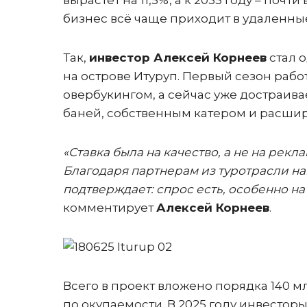
вырастет на 11,5%, а к 2035 году – почт
бизнес всё чаще приходит в удаленны
Так,
инвестор Алексей Корнеев
стал о
на острове Итуруп. Первый сезон рабо
овербукингом, а сейчас уже достраива
баней, собственным катером и расши
«Ставка была на качество, а не на рекл
Благодаря партнерам из туротрасли нам
подтверждает: спрос есть, особенно н
комментирует
Алексей Корнеев
.
Всего в проект вложено порядка 140 м
по окупаемости. В 2025 году инвесто