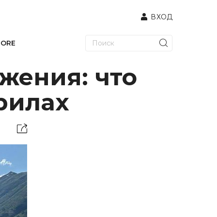
ВХОД
TORE
жения: что
рилах