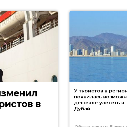
изменил
У туристов в регио
появилась возможн
ристов в
дешевле улететь в
Дубай
Обстановка на Ближн