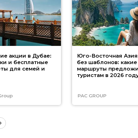
ие акции в Дубае:
Юго-Восточная Азия
ки и бесплатные
без шаблонов: какие
ты для семей и
маршруты предложи
туристам в 2026 год
Group
PAC GROUP