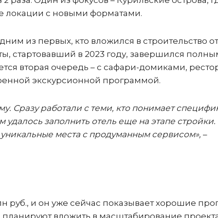
и в 2 раза. Один из фокусов – Курильские острова, г
е локации с новыми форматами.
дним из первых, кто вложился в строительство о
ты, стартовавший в 2023 году, завершился полны
ется вторая очередь – с сафари-домиками, ресто
ренной экскурсионной программой.
аму. Сразу работали с теми, кто понимает специфик
 удалось заполнить отель еще на этапе стройки.
а уникальные места с продуманным сервисом»,
–
лн руб., и он уже сейчас показывает хорошие про
ры планируют вложить в масштабирование проект