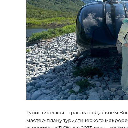
Туристическая отрасль на Дальнем Во
мастер-плану туристического макрорег