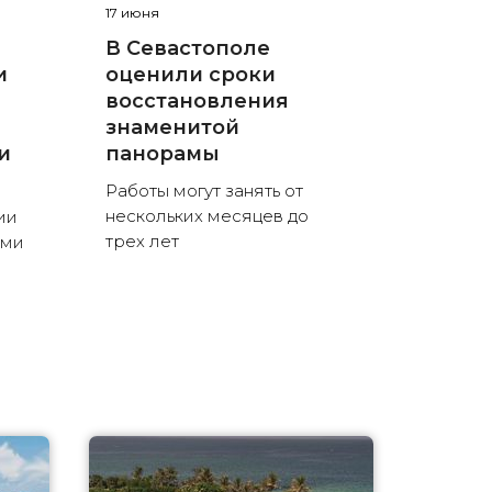
17 июня
В Севастополе
и
оценили сроки
восстановления
знаменитой
и
панорамы
Работы могут занять от
нескольких месяцев до
ии
трех лет
ыми