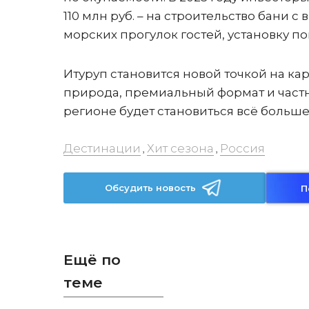
110 млн руб. – на строительство бани с
морских прогулок гостей, установку п
Итуруп становится новой точкой на ка
природа, премиальный формат и частн
регионе будет становиться всё больше
Дестинации
Хит сезона
Россия
,
,
Обсудить новость
П
Ещё по
теме