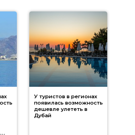
A
нах
У туристов в регионах
ость
появилась возможность
А
дешевле улететь в
Дубай
г
ем