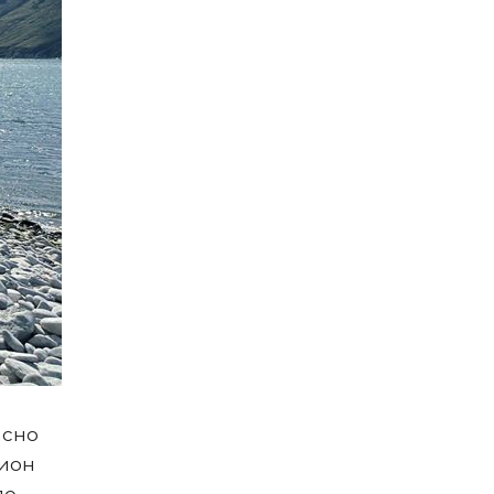
асно
гион