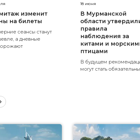
юля
18 июня
митаж изменит
В Мурманской
ны на билеты
области утвердил
правила
ерние сеансы станут
наблюдения за
евле, а дневные
китами и морским
дорожают
птицами
В будущем рекомендац
могут стать обязательн