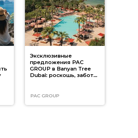
Эксклюзивные
Как п
предложения PAC
насыщ
ть
GROUP в Banyan Tree
Рас-э
у
Dubai: роскошь, забота
о детях и выгода до
45%
PAC GROUP
Русск