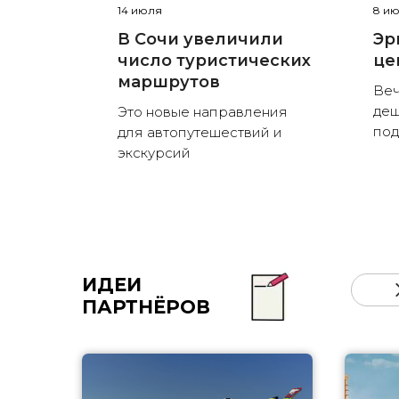
14 июля
8 и
В Сочи увеличили
Эр
число туристических
це
маршрутов
Веч
деш
Это новые направления
по
для автопутешествий и
экскурсий
ИДЕИ
ПАРТНЁРОВ