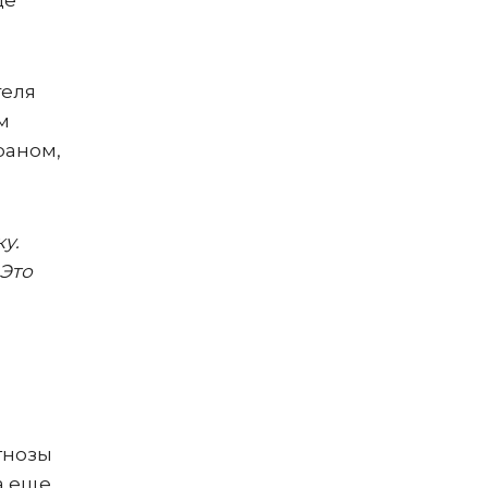
де
теля
м
раном,
у.
 Это
гнозы
а еще