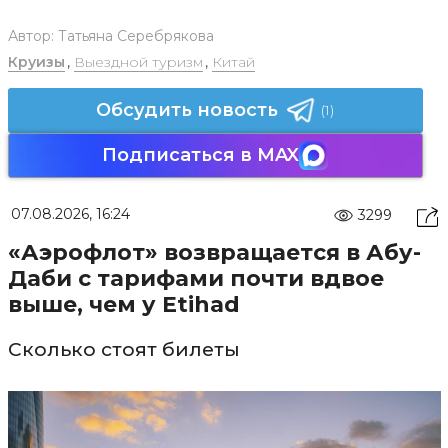
Автор:
Татьяна Серебрякова
Круизы
,
Выездной туризм
,
Китай
Обсудить новость
(1)
Подписаться в MAX
07.08.2026, 16:24
3299
«Аэрофлот» возвращается в Абу-
Даби с тарифами почти вдвое
выше, чем у Etihad
Сколько стоят билеты