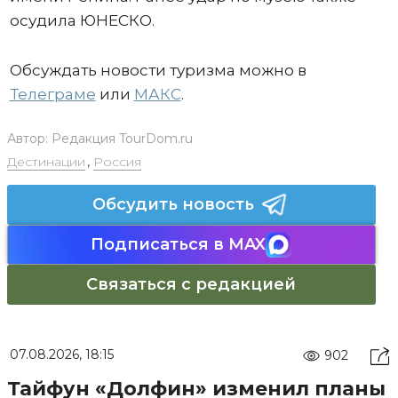
осудила ЮНЕСКО.
Обсуждать новости туризма можно в
Телеграме
или
МАКС
.
Автор:
Редакция TourDom.ru
Дестинации
,
Россия
Обсудить новость
Подписаться в MAX
Связаться с редакцией
07.08.2026, 18:15
902
Тайфун «Долфин» изменил планы