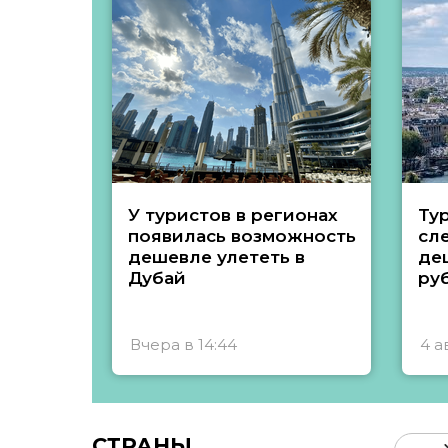
У туристов в регионах
Ту
появилась возможность
сл
дешевле улететь в
де
Дубай
ру
Вчера в 14:44
4 а
СТРАНЫ