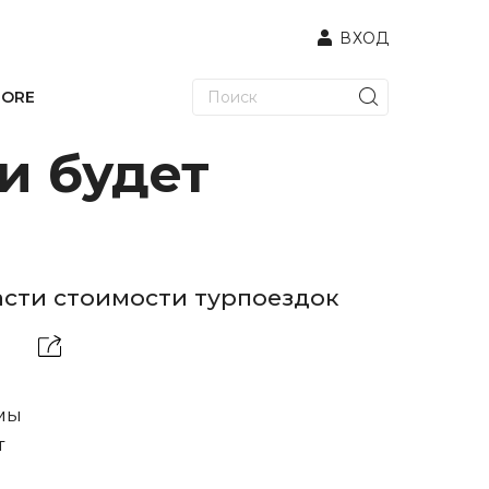
ВХОД
TORE
и будет
асти стоимости турпоездок
ммы
т