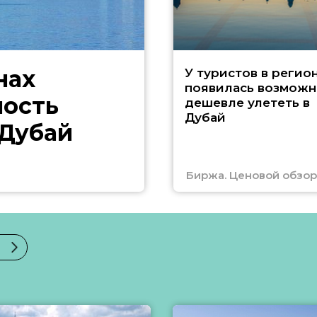
нах
У туристов в регио
появилась возможн
ность
дешевле улететь в
Дубай
 Дубай
Биржа. Ценовой обзор