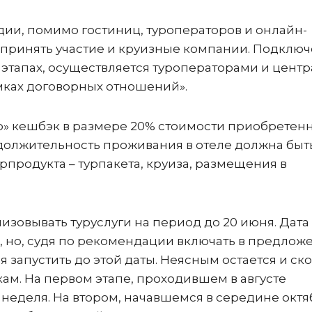
дии, помимо гостиниц, туроператоров и онлайн-
ут принять участие и круизные компании. Подклю
х этапах, осуществляется туроператорами и цент
мках договорных отношений».
ир» кешбэк в размере 20% стоимости приобретен
родолжительность проживания в отеле должна быт
рпродукта – турпакета, круиза, размещения в
лизовывать туруслуги на период до 20 июня. Дата
, но, судя по рекомендации включать в предлож
я запустить до этой даты. Неясным остается и ск
ам. На первом этапе, проходившем в августе
 неделя. На втором, начавшемся в середине октяб