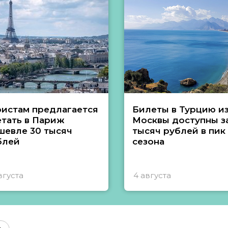
ристам предлагается
Билеты в Турцию и
етать в Париж
Москвы доступны за
шевле 30 тысяч
тысяч рублей в пик
блей
сезона
вгуста
4 августа