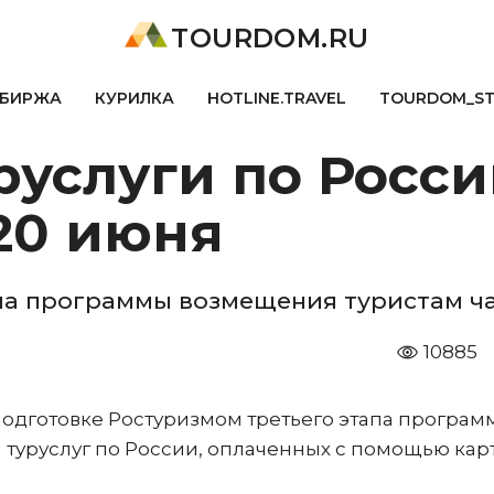
TOURDOM.RU
БИРЖА
КУРИЛКА
HOTLINE.TRAVEL
TOURDOM_S
руслуги по Росси
20 июня
апа программы возмещения туристам ч
10885
 подготовке Ростуризмом третьего этапа програ
 туруслуг по России, оплаченных с помощью кар