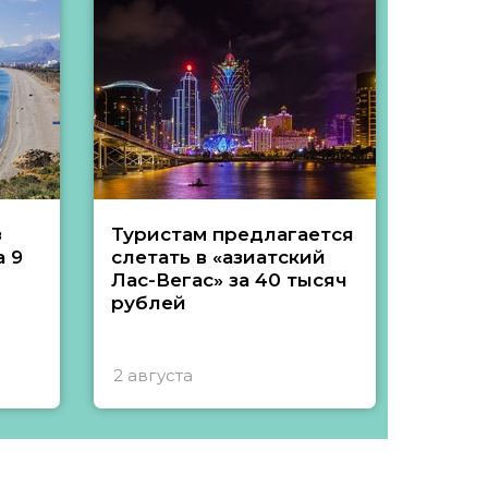
з
Туристам предлагается
Туры 
 9
слетать в «азиатский
подеш
Лас-Вегас» за 40 тысяч
тысяч
рублей
2 августа
1 авгу