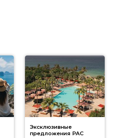
Эксклюзивные
Как п
предложения PAC
насыщ