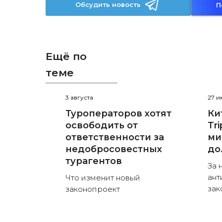
Обсудить новость
П
Ещё по
теме
3 августа
27 
Туроператоров хотят
Ки
освободить от
Tr
ответственности за
ми
недобросовестных
до
турагентов
За 
ант
Что изменит новый
зак
законопроект