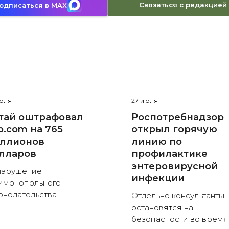
Связаться с редакцией
одписаться в MAX
июля
27 июля
тай оштрафовал
Роспотребнадзор
ip.com на 765
открыл горячую
ллионов
линию по
лларов
профилактике
энтеровирусной
нарушение
инфекции
имонопольного
онодательства
Отдельно консультанты
остановятся на
безопасности во время