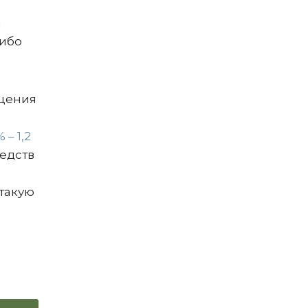
я
либо
ещения
– 1,2
едств
такую