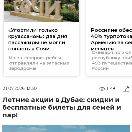
«Угостили только
Россияне обе
круассаном»: два дня
40% турпотока
пассажиры не могли
Армению за се
попасть в Сочи
месяцев
С января по июл
Из-за «ковров» рейсы
республику при
отправляли на запасные
493 путешестве
аэродромы
России
31.07.2026, 13:30
1148
Летние акции в Дубае: скидки и
бесплатные билеты для семей и
пар!