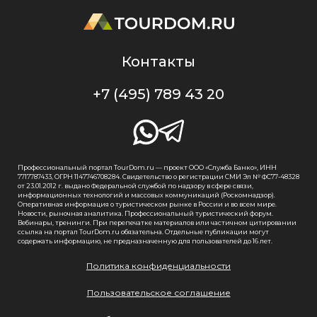
Контакты
+7 (495) 789 43 20
Профессиональный портал TourDom.ru — проект ООО «Служба Банко», ИНН
7717787433, ОГРН 1147746708284. Свидетельство о регистрации СМИ Эл № ФС77-48328
от 23.01.2012 г. выдано Федеральной службой по надзору в сфере связи,
информационных технологий и массовых коммуникаций (Роскомнадзор).
Оперативная информация о туристическом рынке в России и во всем мире.
Новости, рыночная аналитика. Профессиональный туристический форум.
Вебинары, тренинги. При перепечатке материалов или частичном цитировании
ссылка на портал TourDom.ru обязательна. Отдельные публикации могут
содержать информацию, не предназначенную для пользователей до 16 лет.
Политика конфиденциальности
Пользовательское соглашение