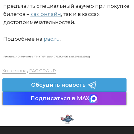
предъявить специальный ваучер при покупке
билетов –
как онлайн
, так и в кассах
достопримечательностей.
Подробнее на
pac.ru
.
Реклама. АО Агентство "ПАКТУР", ИНН 7732101426, erid: 2VSb5x2xujg
Хит сезона
,
PAC GROUP
Обсудить новость
Подписаться в MAX