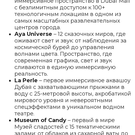
иммерсивное пространство в Dubai Mall
с безлимитным доступом к 100+
технологичным локациям в одном из
самых масштабных развлекательных
центров города.
Aya Universe
– 12 сказочных миров, где
оживают свет и звук: от наблюдения за
космической бурей до управления
волнами цвета. Пространство, где
современная графика, свет и звук
сливаются в единую иммерсивную
реальность.
La Perle
– первое иммерсивное аквашоу
Дубая с захватывающими прыжками в
воду с 25-метровой высоты, акробатикой
мирового уровня и невероятными
спецэффектами в уникальном водном
театре.
Museum of Candy
– первый в мире
Музей сладостей с 15 тематическими
залами: от облаков из сахарной ваты до