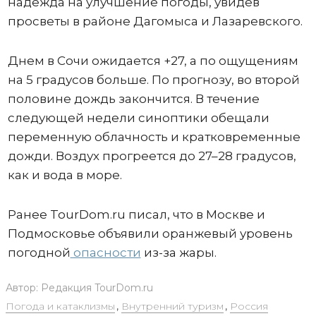
надежда на улучшение погоды, увидев
просветы в районе Дагомыса и Лазаревского.
Днем в Сочи ожидается +27, а по ощущениям
на 5 градусов больше. По прогнозу, во второй
половине дождь закончится. В течение
следующей недели синоптики обещали
переменную облачность и кратковременные
дожди. Воздух прогреется до 27–28 градусов,
как и вода в море.
Ранее TourDom.ru писал, что в Москве и
Подмосковье объявили оранжевый уровень
погодной
опасности
из-за жары.
Автор:
Редакция TourDom.ru
Погода и катаклизмы
,
Внутренний туризм
,
Россия