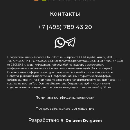
Контакты
+7 (495) 789 43 20
Профессиональный портал TourDom.ru — проект ООО «Служба Банко», ИНН
7717787433, ОГРН 1147746708284. Свидетельство о регистрации СМИ Эл № ФС77-48328
от 23.01.2012 г. выдано Федеральной службой по надзору в сфере связи,
информационных технологий и массовых коммуникаций (Роскомнадзор).
Оперативная информация о туристическом рынке в России и во всем мире.
Новости, рыночная аналитика. Профессиональный туристический форум.
Вебинары, тренинги. При перепечатке материалов или частичном цитировании
ссылка на портал TourDom.ru обязательна. Отдельные публикации могут
содержать информацию, не предназначенную для пользователей до 16 лет.
Политика конфиденциальности
Пользовательское соглашение
Разработано в
Delaem Dvigaem