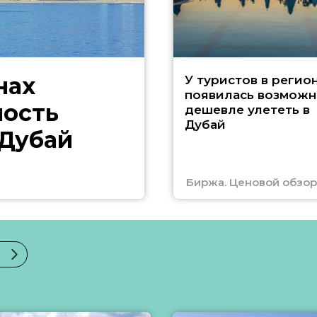
нах
У туристов в регио
появилась возможн
ность
дешевле улететь в
Дубай
 Дубай
Биржа. Ценовой обзор