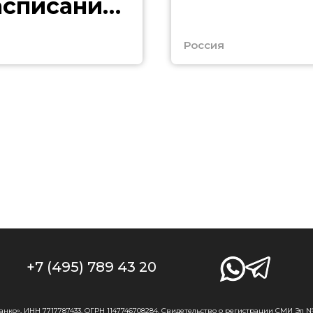
асписание
ограничений
Россия
+7 (495) 789 43 20
о», ИНН 7717787433, ОГРН 1147746708284. Свидетельство о регистрации СМИ Эл № Ф