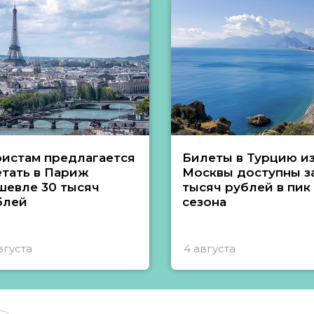
ристам предлагается
Билеты в Турцию и
етать в Париж
Москвы доступны за
шевле 30 тысяч
тысяч рублей в пик
блей
сезона
вгуста
4 августа