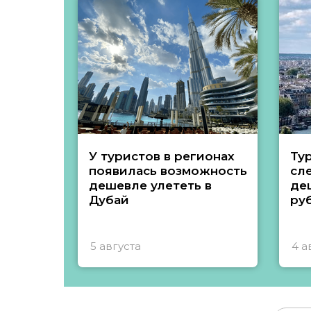
У туристов в регионах
Ту
появилась возможность
сл
дешевле улететь в
де
Дубай
ру
5 августа
4 а