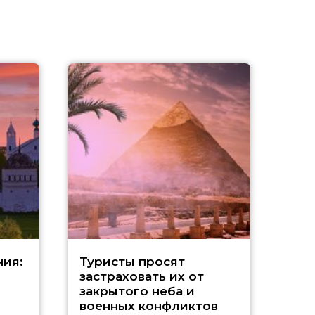
Т
ния:
Туристы просят
застраховать их от
их
закрытого неба и
военных конфликтов