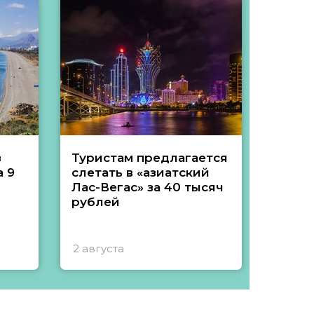
з
Туристам предлагается
Туры 
 9
слетать в «азиатский
подеш
Лас-Вегас» за 40 тысяч
тысяч
рублей
2 августа
1 авгу