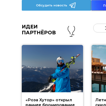
Обсудить новость
П
ИДЕИ
ПАРТНЁРОВ
«Роза Хутор» открыл
Летн
раннее бронирование
скид