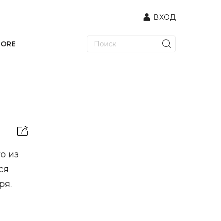
ВХОД
TORE
о из
ся
ря.