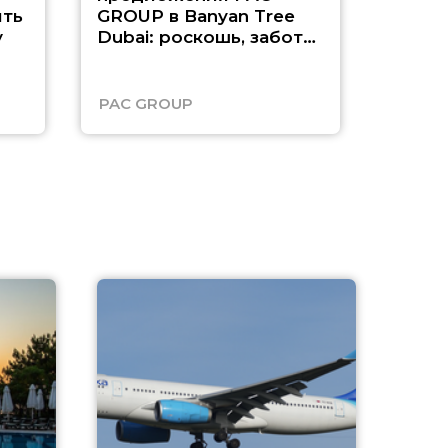
ть
GROUP в Banyan Tree
Рас-э
у
Dubai: роскошь, забота
о детях и выгода до
45%
PAC GROUP
Русск
A
А
г