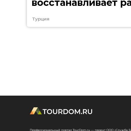
восстанавливает р
после ограничений
Турция
Профессиональный портал TourDom.ru — проект ООО «Служба Банк