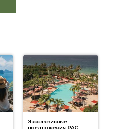
Эксклюзивные
Как п
предложения PAC
насыщ