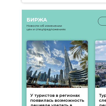
БИРЖА
Новости об изменении
цен и спецпредложениях
У туристов в регионах
Ту
появилась возможность
сл
дешевле улететь в
де