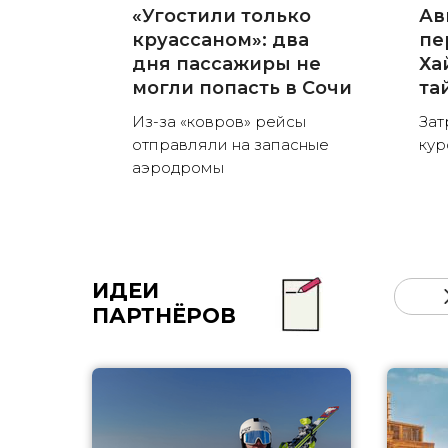
«Угостили только
Ав
круассаном»: два
пе
дня пассажиры не
Ха
могли попасть в Сочи
та
Из-за «ковров» рейсы
Зат
отправляли на запасные
кур
аэродромы
ИДЕИ
ПАРТНЁРОВ