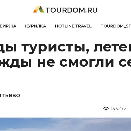
TOURDOM.RU
БИРЖА
КУРИЛКА
HOTLINE.TRAVEL
TOURDOM_S
ды туристы, лет
жды не смогли с
етьево
133272