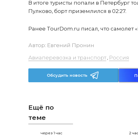
В итоге туристы попали в Петербург т
Пулково, борт приземлился в 02:27.
Ранее TourDom.ru писал, что самолет 
Автор:
Евгений Пронин
Авиаперевозка и транспорт
Россия
,
Обсудить новость
П
Ещё по
теме
через 1 час
2 ча