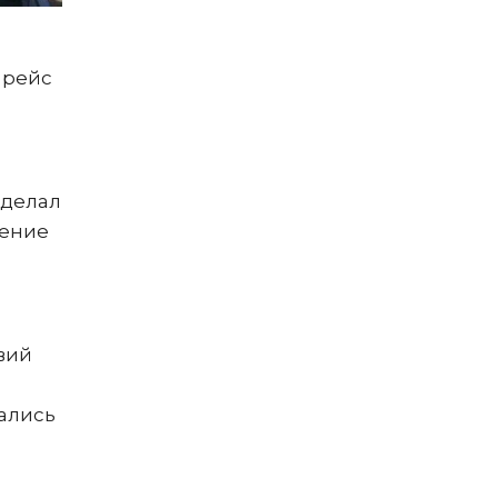
 рейс
сделал
шение
вий
ались