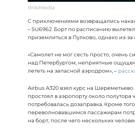
WikiMedia
С приключениями возвращались накану
– SU6962. Борт по расписанию вылетел 
приземлиться в Пулково, однако из-за
«Самолет не мог сесть просто, очень с
над Петербургом, неприятные ощущен
лететь на запасной аэродром», –
расск
Airbus A320 взял курс на Шереметьево.
простоял в аэропорту около полутора
потребовалась дозаправка. Кроме тог
переволновавшимся пассажирам потр
на борт, после чего нескольких челов