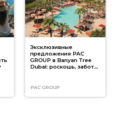
Эксклюзивные
Как п
предложения PAC
насыщ
ть
GROUP в Banyan Tree
Рас-э
у
Dubai: роскошь, забота
о детях и выгода до
45%
PAC GROUP
Русск