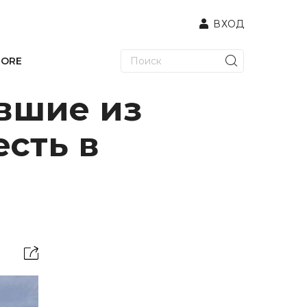
ВХОД
TORE
евшие из
есть в