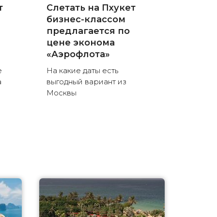
т
Слетать на Пхукет
бизнес-классом
предлагается по
цене эконома
«Аэрофлота»
е
На какие даты есть
а
выгодный вариант из
Москвы