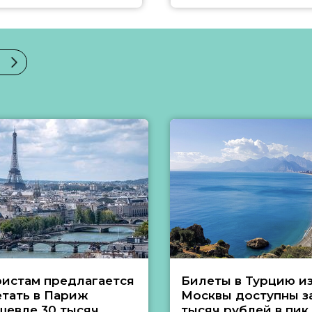
ристам предлагается
Билеты в Турцию и
етать в Париж
Москвы доступны за
шевле 30 тысяч
тысяч рублей в пик