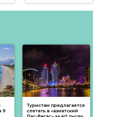
з
Туристам предлагается
Туры 
 9
слетать в «азиатский
подеш
Лас-Вегас» за 40 тысяч
тысяч