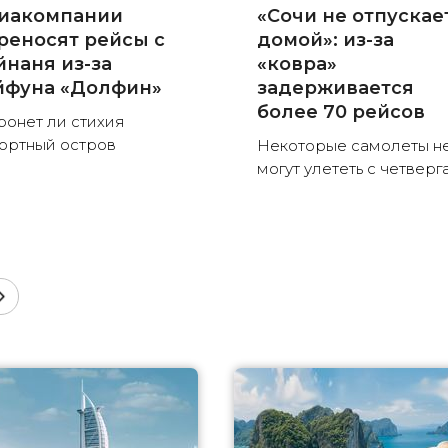
иакомпании
«Сочи не отпускае
реносят рейсы с
домой»: из-за
йнаня из-за
«ковра»
йфуна «Долфин»
задерживается
более 70 рейсов
ронет ли стихия
ортный остров
Некоторые самолеты н
могут улететь с четверг