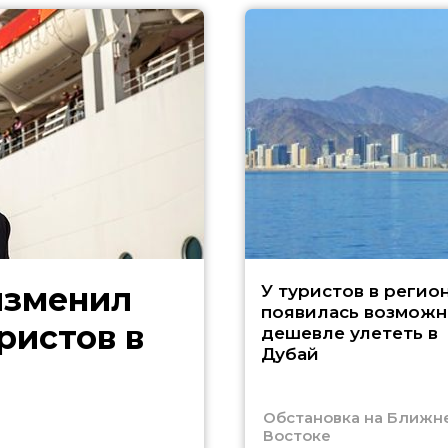
изменил
У туристов в регио
появилась возможн
ристов в
дешевле улететь в
Дубай
Обстановка на Ближн
Востоке