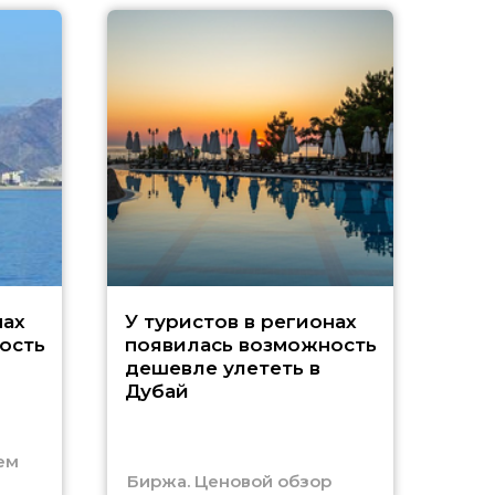
A
нах
У туристов в регионах
ость
появилась возможность
А
дешевле улететь в
Дубай
г
ем
Биржа. Ценовой обзор
Отм