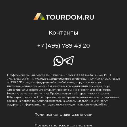
Контакты
+7 (495) 789 43 20
Профессиональный портал TourDom.ru — проект ООО «Служба Банко», ИНН
7717787433, ОГРН 1147746708284. Свидетельство о регистрации СМИ Эл № ФС77-48328
от 23.01.2012 г. выдано Федеральной службой по надзору в сфере связи,
информационных технологий и массовых коммуникаций (Роскомнадзор).
Оперативная информация о туристическом рынке в России и во всем мире.
Новости, рыночная аналитика. Профессиональный туристический форум.
Вебинары, тренинги. При перепечатке материалов или частичном цитировании
ссылка на портал TourDom.ru обязательна. Отдельные публикации могут
содержать информацию, не предназначенную для пользователей до 16 лет.
Политика конфиденциальности
Пользовательское соглашение