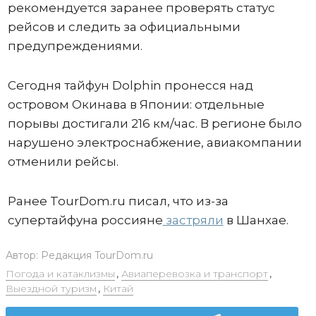
рекомендуется заранее проверять статус
рейсов и следить за официальными
предупреждениями.
Сегодня тайфун Dolphin пронесся над
островом Окинава в Японии: отдельные
порывы достигали 216 км/час. В регионе было
нарушено электроснабжение, авиакомпании
отменили рейсы.
Ранее TourDom.ru писал, что из-за
супертайфуна россияне
застряли
в Шанхае.
Автор:
Редакция TourDom.ru
Погода и катаклизмы
,
Авиаперевозка и транспорт
,
Выездной туризм
,
Китай