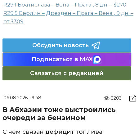
R29.1 Братислава – Вена – Прага , 8 дн. – $270
R29.5 Берлин – Дрезден – Прага – Вена , 9 дн. –
от $309
Обсудить новость
Подписаться в MAX
Связаться с редакцией
06.08.2026, 19:48
3203
В Абхазии тоже выстроились
очереди за бензином
С чем связан дефицит топлива