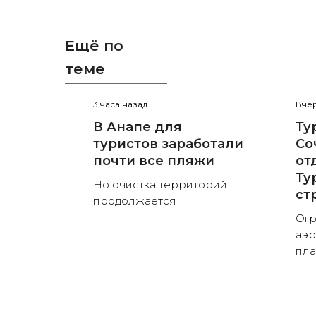
Ещё по
теме
3 часа назад
Вчер
В Анапе для
Ту
туристов заработали
Со
почти все пляжи
от
Ту
Но очистка территорий
ст
продолжается
Огр
аэр
пла