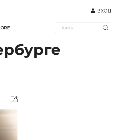
ВХОД
TORE
ербурге