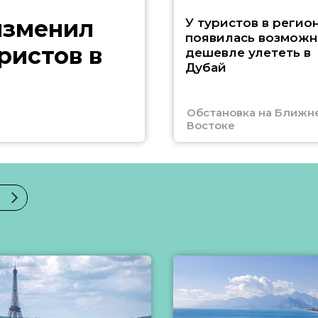
изменил
У туристов в регио
появилась возможн
ристов в
дешевле улететь в
Дубай
Обстановка на Ближн
Востоке