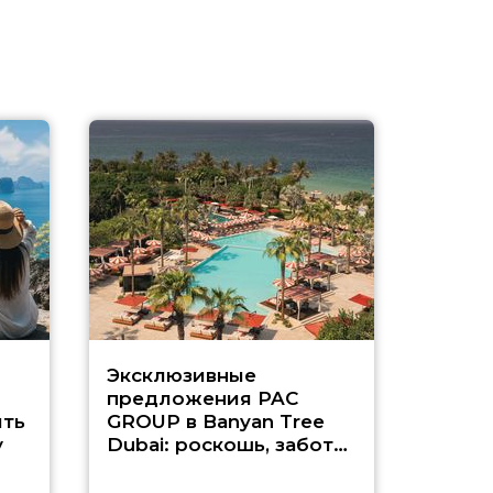
Эксклюзивные
Как п
предложения PAC
насыщ
ть
GROUP в Banyan Tree
Рас-э
у
Dubai: роскошь, забота
о детях и выгода до
45%