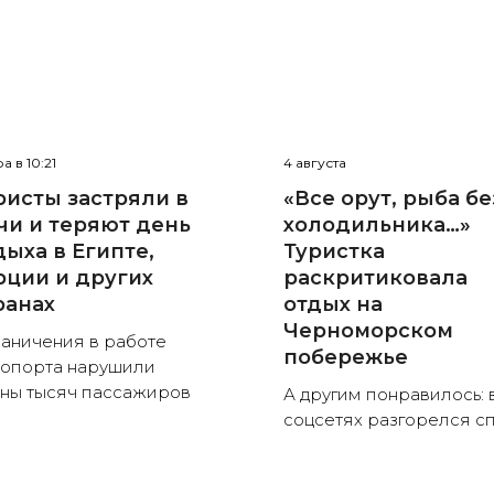
а в 10:21
4 августа
ристы застряли в
«Все орут, рыба бе
чи и теряют день
холодильника…»
дыха в Египте,
Туристка
рции и других
раскритиковала
ранах
отдых на
Черноморском
аничения в работе
побережье
опорта нарушили
ны тысяч пассажиров
А другим понравилось: 
соцсетях разгорелся с