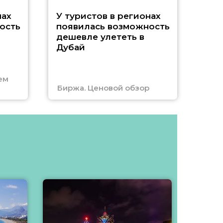
A
нах
У туристов в регионах
ость
появилась возможность
А
дешевле улететь в
Дубай
г
ем
Биржа. Ценовой обзор
Отм