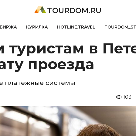
TOURDOM.RU
БИРЖА
КУРИЛКА
HOTLINE.TRAVEL
TOURDOM_S
 туристам в Пет
ату проезда
е платежные системы
103