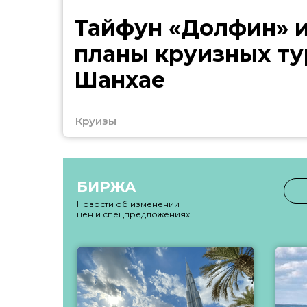
Тайфун «Долфин» 
планы круизных ту
Шанхае
Круизы
БИРЖА
Новости об изменении
цен и спецпредложениях