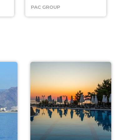
PAC GROUP
Русск