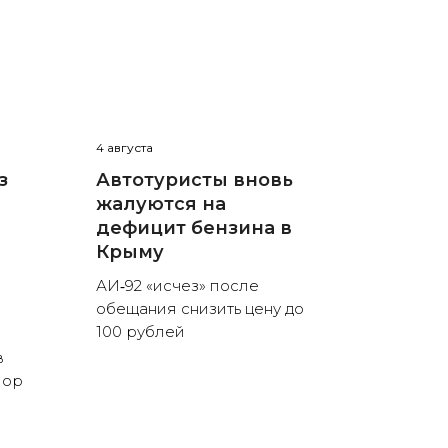
4 августа
з
Автотуристы вновь
жалуются на
дефицит бензина в
Крыму
АИ‑92 «исчез» после
обещания снизить цену до
100 рублей
в
пор