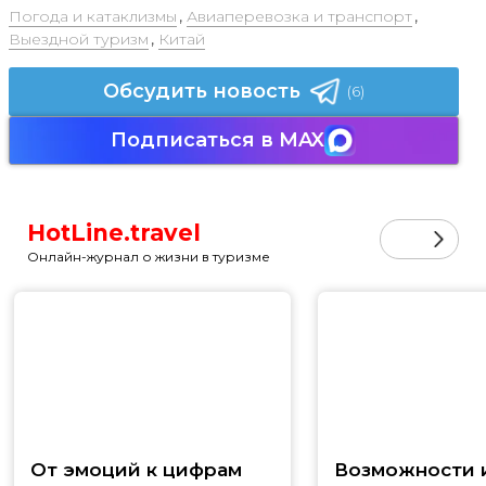
Погода и катаклизмы
,
Авиаперевозка и транспорт
,
Выездной туризм
,
Китай
Обсудить новость
(6)
Подписаться в MAX
HotLine.travel
Онлайн-журнал о жизни в туризме
От эмоций к цифрам
Возможности и