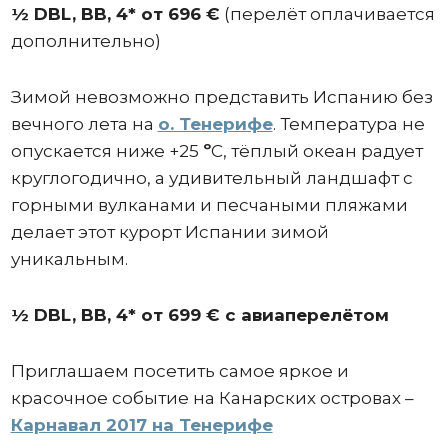
½
DBL,
BB,
4* от 696 €
(перелёт оплачивается
дополнительно)
Зимой невозможно представить Испанию без
вечного лета на
о. Тенерифе
. Температура не
опускается ниже +25
º
С, тёплый океан радует
круглогодично, а удивительный ландшафт с
горными вулканами и песчаными пляжами
делает этот курорт Испании зимой
уникальным.
½
DBL,
BB,
4* от 699 € с авиаперелётом
Приглашаем посетить самое яркое и
красочное событие на Канарских островах –
Карнавал 2017 на Тенерифе