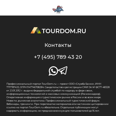
Контакты
+7 (495) 789 43 20
Профессиональный портал TourDom.ru — проект ООО «Служба Банко», ИНН
7717787433, ОГРН 1147746708284. Свидетельство о регистрации СМИ Эл № ФС77-48328
от 23.01.2012 г. выдано Федеральной службой по надзору в сфере связи,
информационных технологий и массовых коммуникаций (Роскомнадзор).
Оперативная информация о туристическом рынке в России и во всем мире.
Новости, рыночная аналитика. Профессиональный туристический форум.
Вебинары, тренинги. При перепечатке материалов или частичном цитировании
ссылка на портал TourDom.ru обязательна. Отдельные публикации могут
содержать информацию, не предназначенную для пользователей до 16 лет.