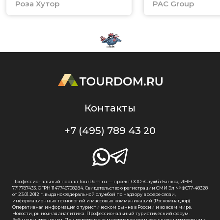
Роза Хутор
PAC Group
Контакты
+7 (495) 789 43 20
Профессиональный портал TourDom.ru — проект ООО «Служба Банко», ИНН
7717787433, ОГРН 1147746708284. Свидетельство о регистрации СМИ Эл № ФС77-48328
от 23.01.2012 г. выдано Федеральной службой по надзору в сфере связи,
информационных технологий и массовых коммуникаций (Роскомнадзор).
Оперативная информация о туристическом рынке в России и во всем мире.
Новости, рыночная аналитика. Профессиональный туристический форум.
Вебинары, тренинги. При перепечатке материалов или частичном цитировании