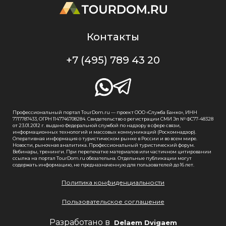
Контакты
+7 (495) 789 43 20
Профессиональный портал TourDom.ru — проект ООО «Служба Банко», ИНН
7717787433, ОГРН 1147746708284. Свидетельство о регистрации СМИ Эл № ФС77-48328
от 23.01.2012 г. выдано Федеральной службой по надзору в сфере связи,
информационных технологий и массовых коммуникаций (Роскомнадзор).
Оперативная информация о туристическом рынке в России и во всем мире.
Новости, рыночная аналитика. Профессиональный туристический форум.
Вебинары, тренинги. При перепечатке материалов или частичном цитировании
ссылка на портал TourDom.ru обязательна. Отдельные публикации могут
содержать информацию, не предназначенную для пользователей до 16 лет.
Политика конфиденциальности
Пользовательское соглашение
Разработано в
Delaem Dvigaem