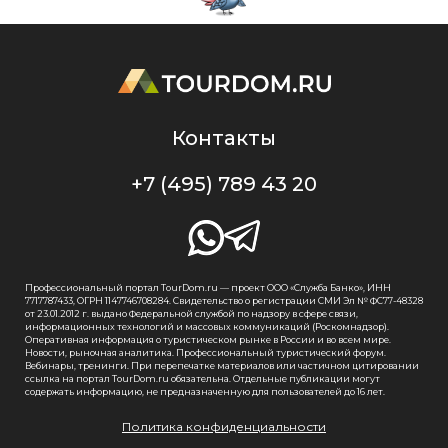
Контакты
+7 (495) 789 43 20
Профессиональный портал TourDom.ru — проект ООО «Служба Банко», ИНН
7717787433, ОГРН 1147746708284. Свидетельство о регистрации СМИ Эл № ФС77-48328
от 23.01.2012 г. выдано Федеральной службой по надзору в сфере связи,
информационных технологий и массовых коммуникаций (Роскомнадзор).
Оперативная информация о туристическом рынке в России и во всем мире.
Новости, рыночная аналитика. Профессиональный туристический форум.
Вебинары, тренинги. При перепечатке материалов или частичном цитировании
ссылка на портал TourDom.ru обязательна. Отдельные публикации могут
содержать информацию, не предназначенную для пользователей до 16 лет.
Политика конфиденциальности