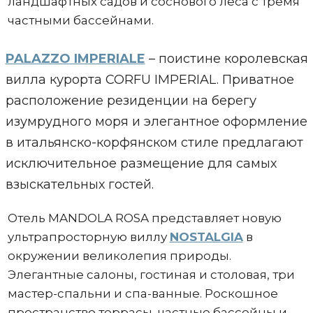
ландшафтных садов и соснового леса с тремя
частными бассейнами.
PALAZZO IMPERIALE
– поистине королевская
вилла курорта CORFU IMPERIAL. Приватное
расположение резиденции на берегу
изумрудного моря и элегантное оформление
в итальянско-корфянском стиле предлагают
исключительное размещение для самых
взыскательных гостей.
Отель MANDOLA ROSA представляет новую
ультрапросторную виллу
NOSTALGIA
в
окружении великолепия природы.
Элегантные салоны, гостиная и столовая, три
мастер-спальни и спа-ванные. Роскошное
пространство террасы, частные бассейны и