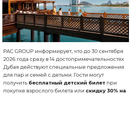
PAC GROUP информирует, что до 30 сентября
2026 года сразу в 14 достопримечательностях
Дубая действуют специальные предложения
для пар и семей с детьми. Гости могут
получить
бесплатный детский билет
при
покупке взрослого билета или
скидку 30% на
второй взрослый билет
.
Акции «
Один
детский билет бесплатно
» при
покупке одного взрослого билета или
«
Скидка 30% на второй взрослый билет
»