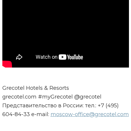
Grecotel Hotels & Resorts
grecotel.com #myGrecotel @grecotel
Представительство в России: тел.: +7 (495)
604-84-33 e-mail:
moscow-office@grecotel.com