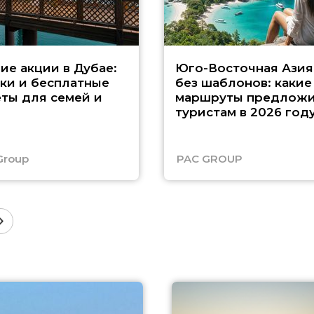
ие акции в Дубае:
Юго-Восточная Азия
ки и бесплатные
без шаблонов: какие
ты для семей и
маршруты предложи
туристам в 2026 год
Group
PAC GROUP