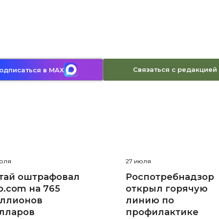
Связаться с редакцией
одписаться в MAX
июля
27 июля
тай оштрафовал
Роспотребнадзор
ip.com на 765
открыл горячую
ллионов
линию по
лларов
профилактике