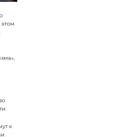
о
 этом
.
изма»,
во
ти.
ут к
ии