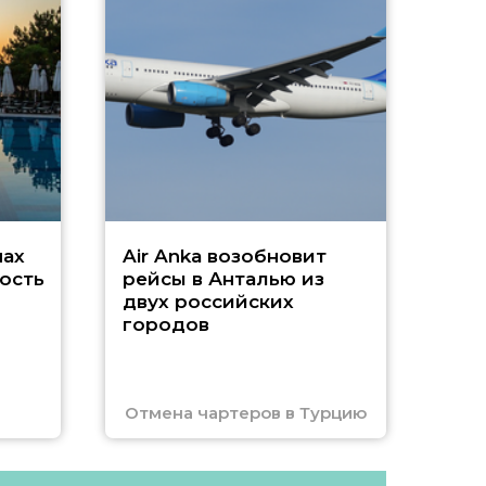
А
г
Чар
нах
Air Anka возобновит
ость
рейсы в Анталью из
двух российских
городов
Отмена чартеров в Турцию