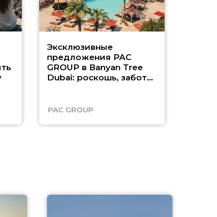
Эксклюзивные
Как п
предложения PAC
насыщ
ть
GROUP в Banyan Tree
Рас-э
у
Dubai: роскошь, забота
о детях и выгода до
45%
PAC GROUP
Русск
A