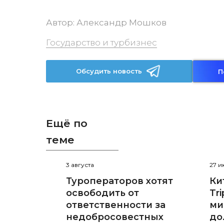
Автор:
Александр Мошков
Государство и турбизнес
Обсудить новость
П
Ещё по
теме
3 августа
27 
Туроператоров хотят
Ки
освободить от
Tr
ответственности за
ми
недобросовестных
до