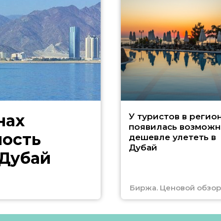
нах
У туристов в регио
появилась возможн
ность
дешевле улететь в
Дубай
 Дубай
Биржа. Ценовой обзор