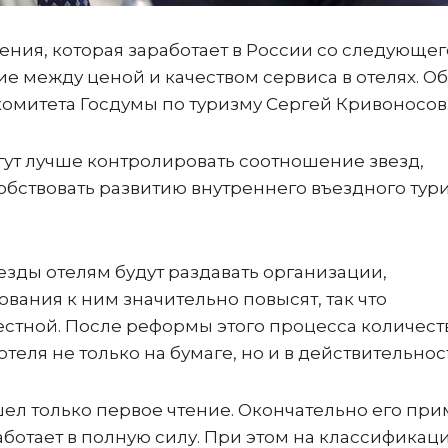
ния, которая заработает в России со следующег
е между ценой и качеством сервиса в отелях. Об
омитета Госдумы по туризму Сергей Кривоносов
гут лучше контролировать соотношение звезд,
собствовать развитию внутреннего въездного тур
езды отелям будут раздавать организации,
ания к ним значительно повысят, так что
естной. После реформы этого процесса количест
теля не только на бумаге, но и в действительнос
л только первое чтение. Окончательно его прим
аботает в полную силу. При этом на классификац