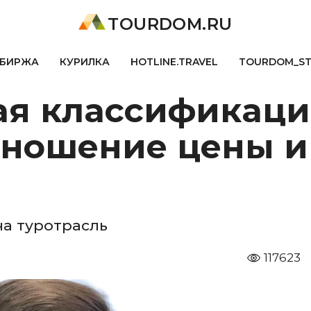
TOURDOM.RU
БИРЖА
КУРИЛКА
HOTLINE.TRAVEL
TOURDOM_S
ая классификаци
тношение цены и
на туротрасль
117623