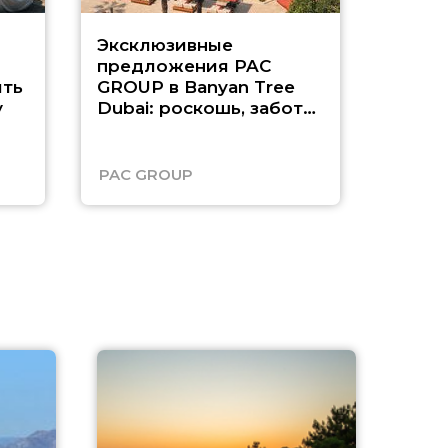
Эксклюзивные
Как п
предложения PAC
насыщ
ть
GROUP в Banyan Tree
Рас-э
у
Dubai: роскошь, забота
о детях и выгода до
45%
PAC GROUP
Русск