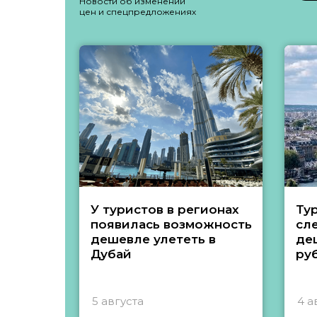
Новости об изменении
цен и спецпредложениях
У туристов в регионах
Ту
появилась возможность
сл
дешевле улететь в
де
Дубай
ру
5 августа
4 а