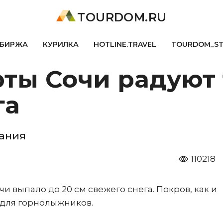
TOURDOM.RU
БИРЖА
КУРИЛКА
HOTLINE.TRAVEL
TOURDOM_S
рты Сочи радуют 
га
тания
110218
чи выпало до 20 см свежего снега. Покров, как и
н для горнолыжников.