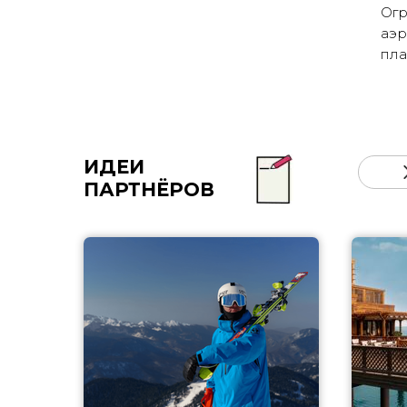
Огр
аэр
пла
ИДЕИ
ПАРТНЁРОВ