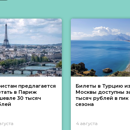
ристам предлагается
Билеты в Турцию и
етать в Париж
Москвы доступны за
шевле 30 тысяч
тысяч рублей в пик
блей
сезона
вгуста
4 августа