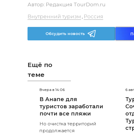
Автор:
Редакция TourDom.ru
Внутренний туризм
Россия
,
Обсудить новость
П
Ещё по
теме
Вчера в 14:06
6 ав
В Анапе для
Ту
туристов заработали
Со
почти все пляжи
от
Ту
Но очистка территорий
ст
продолжается