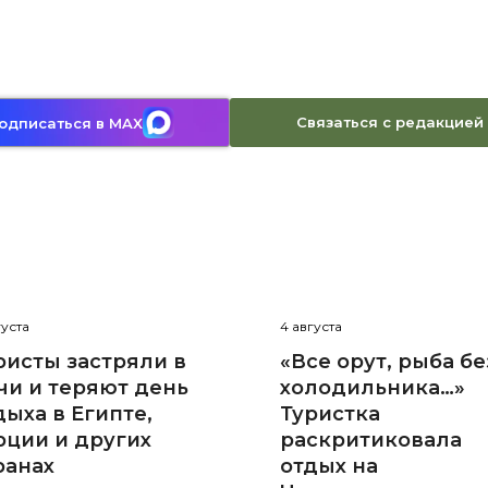
Связаться с редакцией
одписаться в MAX
густа
4 августа
ристы застряли в
«Все орут, рыба бе
чи и теряют день
холодильника…»
дыха в Египте,
Туристка
рции и других
раскритиковала
ранах
отдых на