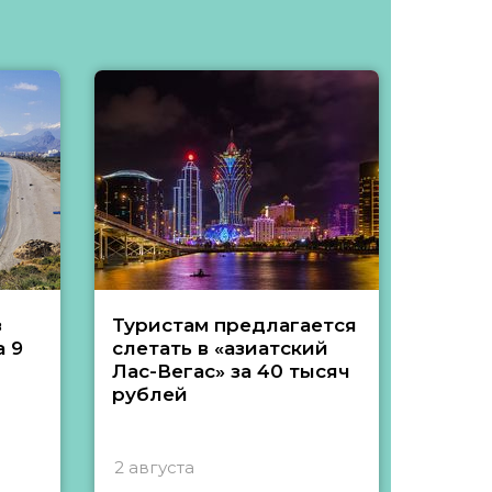
з
Туристам предлагается
Туры 
 9
слетать в «азиатский
подеш
Лас-Вегас» за 40 тысяч
тысяч
рублей
2 августа
1 авгу