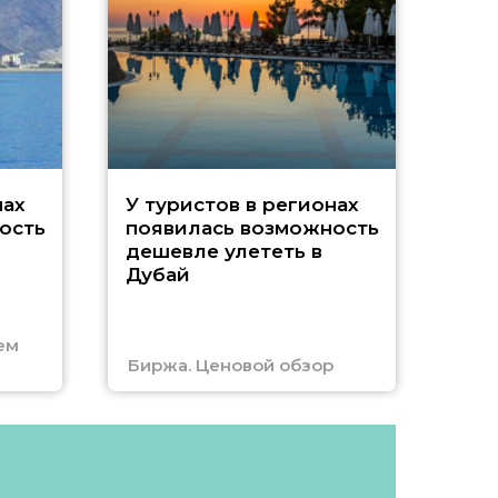
A
нах
У туристов в регионах
ость
появилась возможность
А
дешевле улететь в
Дубай
г
ем
Биржа. Ценовой обзор
Отм