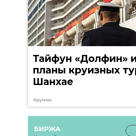
Тайфун «Долфин» 
планы круизных ту
Шанхае
Круизы
БИРЖА