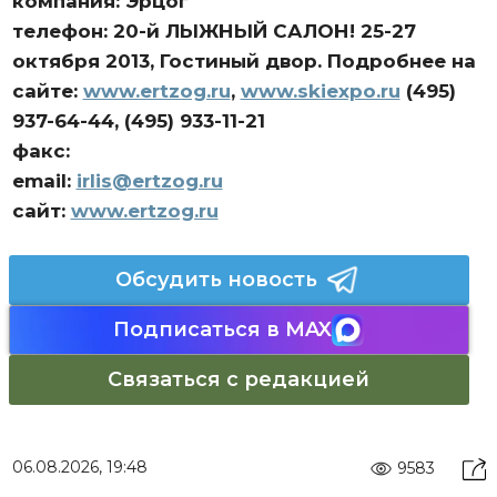
компания: Эрцог
телефон: 20-й ЛЫЖНЫЙ САЛОН! 25-27
октября 2013, Гостиный двор. Подробнее на
сайте:
www.ertzog.ru
,
www.skiexpo.ru
(495)
937-64-44, (495) 933-11-21
факс:
email:
irlis@ertzog.ru
сайт:
www.ertzog.ru
Обсудить новость
Подписаться в MAX
Связаться с редакцией
06.08.2026, 19:48
9583