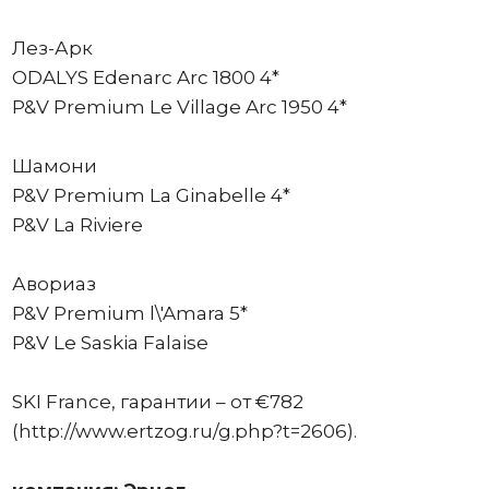
Лез-Арк
ODALYS Edenarc Arc 1800 4*
P&V Premium Le Village Arc 1950 4*
Шамони
P&V Premium La Ginabelle 4*
P&V La Riviere
Авориаз
P&V Premium l\'Amara 5*
P&V Le Saskia Falaise
SKI France, гарантии – от €782
(http://www.ertzog.ru/g.php?t=2606).