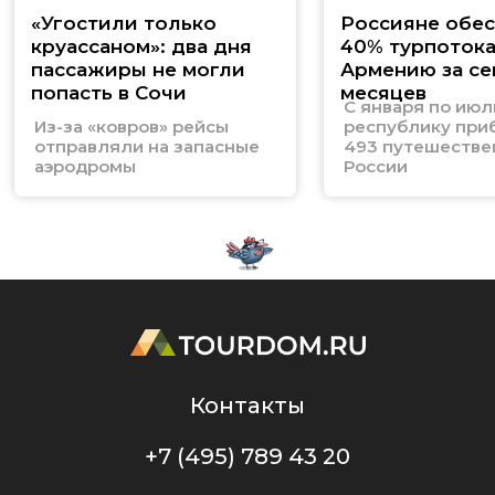
«Угостили только
Россияне обе
круассаном»: два дня
40% турпотока
пассажиры не могли
Армению за се
попасть в Сочи
месяцев
С января по июл
Из-за «ковров» рейсы
республику при
отправляли на запасные
493 путешестве
аэродромы
России
Контакты
+7 (495) 789 43 20