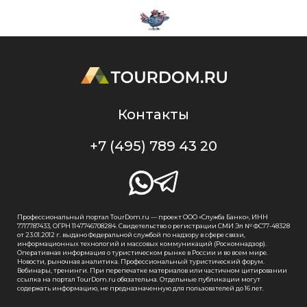
Контакты
+7 (495) 789 43 20
Профессиональный портал TourDom.ru — проект ООО «Служба Банко», ИНН
7717787433, ОГРН 1147746708284. Свидетельство о регистрации СМИ Эл № ФС77-48328
от 23.01.2012 г. выдано Федеральной службой по надзору в сфере связи,
информационных технологий и массовых коммуникаций (Роскомнадзор).
Оперативная информация о туристическом рынке в России и во всем мире.
Новости, рыночная аналитика. Профессиональный туристический форум.
Вебинары, тренинги. При перепечатке материалов или частичном цитировании
ссылка на портал TourDom.ru обязательна. Отдельные публикации могут
содержать информацию, не предназначенную для пользователей до 16 лет.