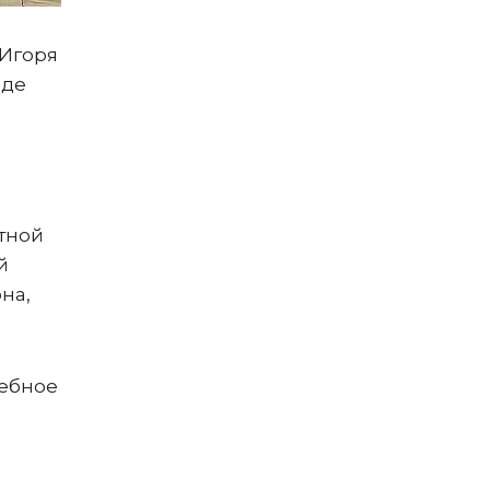
 Игоря
оде
тной
й
на,
дебное