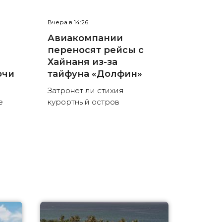
Вчера в 14:26
Авиакомпании
переносят рейсы с
Хайнаня из-за
очи
тайфуна «Долфин»
Затронет ли стихия
е
курортный остров