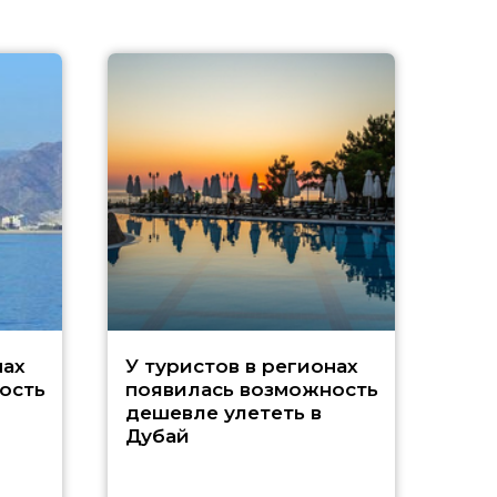
A
нах
У туристов в регионах
ость
появилась возможность
А
дешевле улететь в
Дубай
г