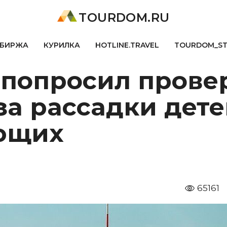
TOURDOM.RU
БИРЖА
КУРИЛКА
HOTLINE.TRAVEL
TOURDOM_S
 попросил прове
за рассадки дете
ющих
65161