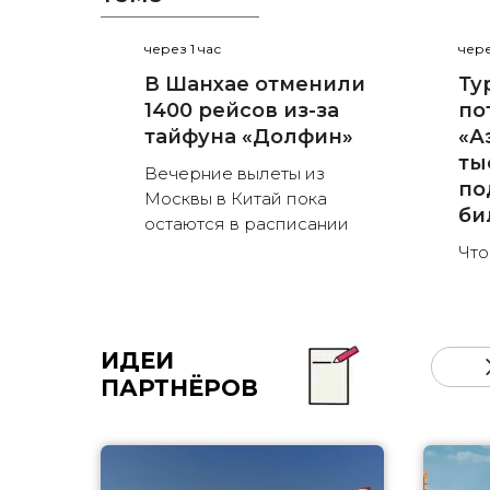
через 1 час
чере
В Шанхае отменили
Ту
1400 рейсов из-за
по
тайфуна «Долфин»
«А
ты
Вечерние вылеты из
по
Москвы в Китай пока
би
остаются в расписании
Что
ИДЕИ
ПАРТНЁРОВ