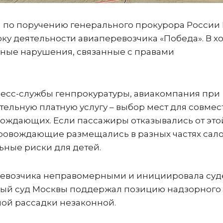
а по поручению генерального прокурора России
у деятельности авиаперевозчика «Победа». В х
ные нарушения, связанные с правами
есс-службы генпрокуратуры, авиакомпания при
ельную платную услугу – выбор мест для совмес
овождающих. Если пассажиры отказывались от это
ровождающие размещались в разных частях сало
ьные риски для детей.
еревозчика неправомерными и инициировала су
ный суд Москвы поддержал позицию надзорного
ной рассадки незаконной.