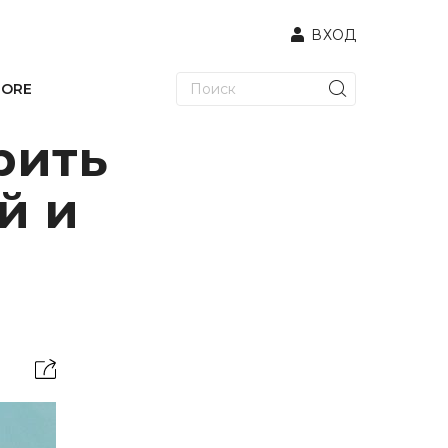
ВХОД
TORE
рить
й и