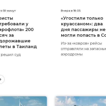
з 59 минут
Вчера в 18:05
ристы
«Угостили только
требовали у
круассаном»: два
эрофлота» 200
дня пассажиры не
сяч за
могли попасть в С
дорожавшие
Из-за «ковров» рейсы
леты в Таиланд
отправляли на запасны
аэродромы
 решил суд