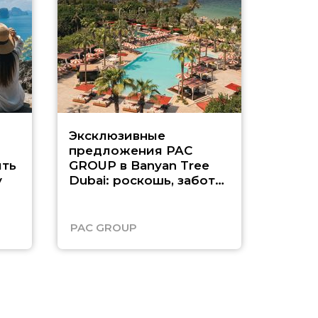
Эксклюзивные
Как п
предложения PAC
насыщ
ть
GROUP в Banyan Tree
Рас-э
у
Dubai: роскошь, забота
о детях и выгода до
45%
PAC GROUP
Русск