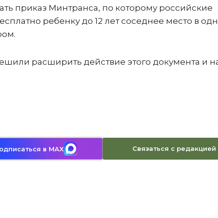
вать приказ Минтранса, по которому российские
сплатно ребенку до 12 лет соседнее место в од
ром.
решили расширить действие этого документа и н
Связаться с редакцией
одписаться в MAX