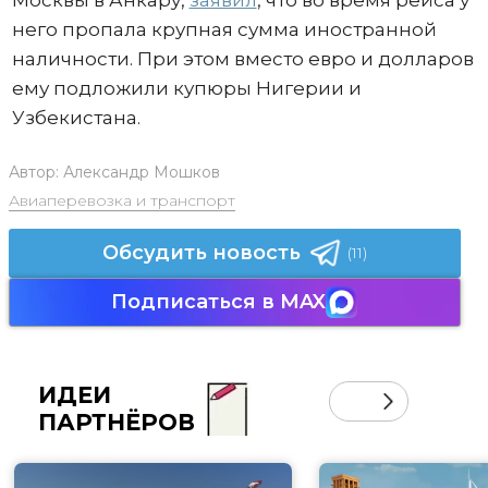
Москвы в Анкару,
заявил
, что во время рейса у
него пропала крупная сумма иностранной
наличности. При этом вместо евро и долларов
ему подложили купюры Нигерии и
Узбекистана.
Автор:
Александр Мошков
Авиаперевозка и транспорт
Обсудить новость
(11)
Подписаться в MAX
ИДЕИ
ПАРТНЁРОВ