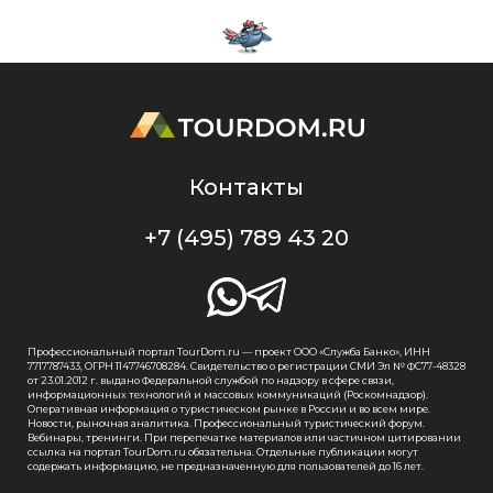
Контакты
+7 (495) 789 43 20
Профессиональный портал TourDom.ru — проект ООО «Служба Банко», ИНН
7717787433, ОГРН 1147746708284. Свидетельство о регистрации СМИ Эл № ФС77-48328
от 23.01.2012 г. выдано Федеральной службой по надзору в сфере связи,
информационных технологий и массовых коммуникаций (Роскомнадзор).
Оперативная информация о туристическом рынке в России и во всем мире.
Новости, рыночная аналитика. Профессиональный туристический форум.
Вебинары, тренинги. При перепечатке материалов или частичном цитировании
ссылка на портал TourDom.ru обязательна. Отдельные публикации могут
содержать информацию, не предназначенную для пользователей до 16 лет.