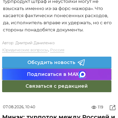
турпродукт штраф и неустойки могут не
взыскать именно из-за форс-мажора». Что
касается фактически понесенных расходов,
да, исполнитель вправе их удержать, но с его
стороны понадобятся документы.
Автор:
Дмитрий Даниленко
Юридические вопросы
,
Россия
Обсудить новость
Подписаться в MAX
Связаться с редакцией
07.08.2026, 10:40
119
Минэк: турпоток между Россией и