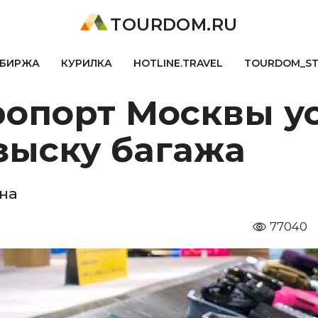
TOURDOM.RU
БИРЖА
КУРИЛКА
HOTLINE.TRAVEL
TOURDOM_S
ропорт Москвы у
зыску багажа
на
77040