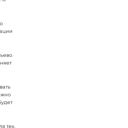
о
зации
ьево.
лняет
вать
ожно
будет
я тех,