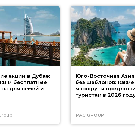
ие акции в Дубае:
Юго-Восточная Азия
ки и бесплатные
без шаблонов: какие
ты для семей и
маршруты предложи
туристам в 2026 год
Group
PAC GROUP