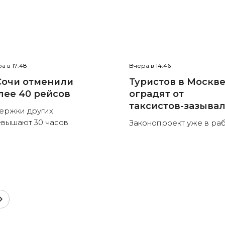
а в 17:48
Вчера в 14:46
Сочи отменили
Туристов в Москв
лее 40 рейсов
оградят от
таксистов-зазыва
ержки других
вышают 30 часов
Законопроект уже в ра