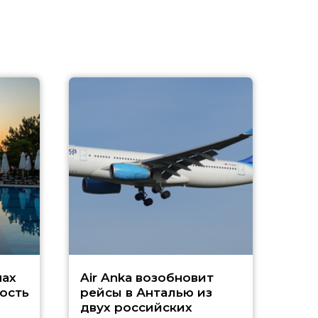
A
А
г
Чар
нах
Air Anka возобновит
ость
рейсы в Анталью из
двух российских