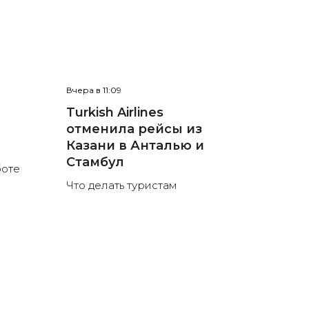
Вчера в 11:09
е
Turkish Airlines
отменила рейсы из
л
Казани в Анталью и
Стамбул
боте
Что делать туристам