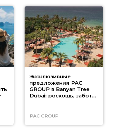
Эксклюзивные
Как п
предложения PAC
насыщ
ть
GROUP в Banyan Tree
Рас-э
у
Dubai: роскошь, забота
о детях и выгода до
45%
PAC GROUP
Русск