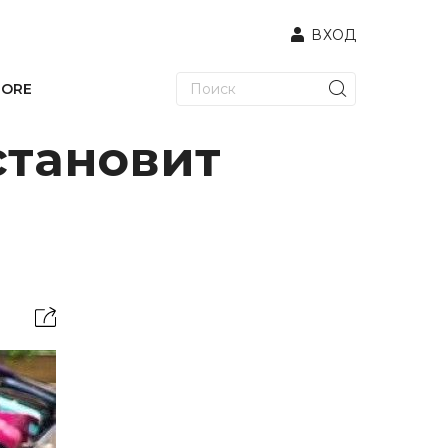
ВХОД
TORE
становит