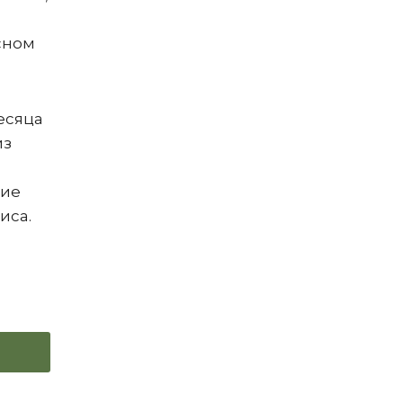
сном
месяца
из
кие
иса.