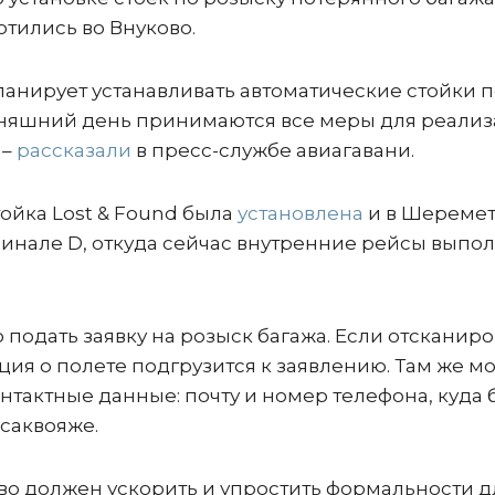
отились во Внуково.
анирует устанавливать автоматические стойки п
одняшний день принимаются все меры для реали
 –
рассказали
в пресс-службе авиагавани.
ойка Lost & Found была
установлена
и в Шеремет
инале D, откуда сейчас внутренние рейсы выпо
подать заявку на розыск багажа. Если отсканиро
ция о полете подгрузится к заявлению. Там же м
онтактные данные: почту и номер телефона, куда 
саквояже.
о должен ускорить и упростить формальности дл