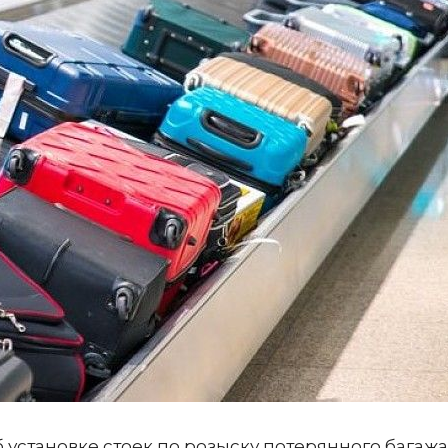
установке стоек по розыску потерянного багажа