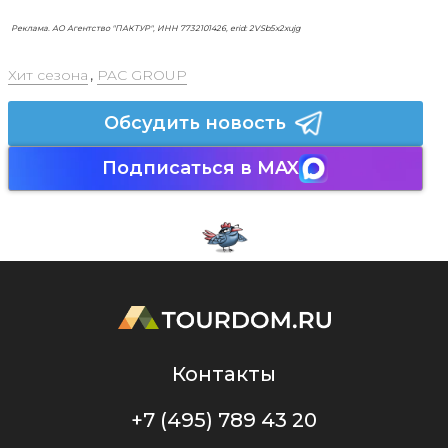
Реклама. АО Агентство "ПАКТУР", ИНН 7732101426, erid: 2VSb5x2xujg
Хит сезона
,
PAC GROUP
Обсудить новость
Подписаться в MAX
Контакты
+7 (495) 789 43 20