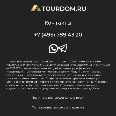
Контакты
+7 (495) 789 43 20
Профессиональный портал TourDom.ru — проект ООО «Служба Банко», ИНН
7717787433, ОГРН 1147746708284. Свидетельство о регистрации СМИ Эл № ФС77-48328
от 23.01.2012 г. выдано Федеральной службой по надзору в сфере связи,
информационных технологий и массовых коммуникаций (Роскомнадзор).
Оперативная информация о туристическом рынке в России и во всем мире.
Новости, рыночная аналитика. Профессиональный туристический форум.
Вебинары, тренинги. При перепечатке материалов или частичном цитировании
ссылка на портал TourDom.ru обязательна. Отдельные публикации могут
содержать информацию, не предназначенную для пользователей до 16 лет.
Политика конфиденциальности
Пользовательское соглашение