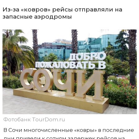
Из-за «ковров» рейсы отправляли на
запасные аэродромы
Фотобанк TourDom.ru
В Сочи многочисленные «ковры» в последние
дни привели к сотням задержек рейсов на