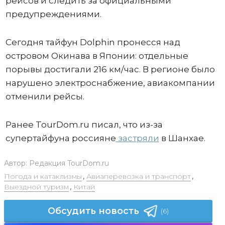
рейсов и следить за официальными
предупреждениями.
Сегодня тайфун Dolphin пронесся над
островом Окинава в Японии: отдельные
порывы достигали 216 км/час. В регионе было
нарушено электроснабжение, авиакомпании
отменили рейсы.
Ранее TourDom.ru писал, что из-за
супертайфуна россияне
застряли
в Шанхае.
Автор:
Редакция TourDom.ru
Погода и катаклизмы
,
Авиаперевозка и транспорт
,
Выездной туризм
,
Китай
Обсудить новость
(6)