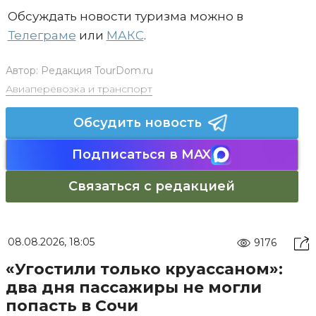
Обсуждать новости туризма можно в
Телеграме
или
МАКС
.
Автор:
Редакция TourDom.ru
Авиаперевозка и транспорт
Обсудить новость
Подписаться в MAX
Связаться с редакцией
08.08.2026, 18:05
9176
«Угостили только круассаном»:
два дня пассажиры не могли
попасть в Сочи