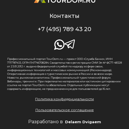
Контакты
+7 (495) 789 43 20
Профессиональный портал TourDom.ru — проект ООО «Служба Банко», ИНН
7717787433, ОГРН 1147746708284. Свидетельство о регистрации СМИ Эл № ФС77-48328
от 23.01.2012 г. выдано Федеральной службой по надзору в сфере связи,
информационных технологий и массовых коммуникаций (Роскомнадзор).
Оперативная информация о туристическом рынке в России и во всем мире.
Новости, рыночная аналитика. Профессиональный туристический форум.
Вебинары, тренинги. При перепечатке материалов или частичном цитировании
ссылка на портал TourDom.ru обязательна. Отдельные публикации могут
содержать информацию, не предназначенную для пользователей до 16 лет.
Политика конфиденциальности
Пользовательское соглашение
Разработано в
Delaem Dvigaem