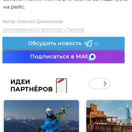
на рейс.
Автор:
Алексей Денисенков
Авиаперевозка и транспорт
,
Таиланд
Обсудить новость
(2)
Подписаться в MAX
ИДЕИ
ПАРТНЁРОВ