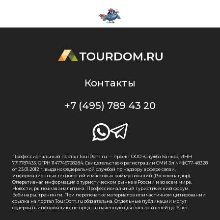
Контакты
+7 (495) 789 43 20
Профессиональный портал TourDom.ru — проект ООО «Служба Банко», ИНН
7717787433, ОГРН 1147746708284. Свидетельство о регистрации СМИ Эл № ФС77-48328
от 23.01.2012 г. выдано Федеральной службой по надзору в сфере связи,
информационных технологий и массовых коммуникаций (Роскомнадзор).
Оперативная информация о туристическом рынке в России и во всем мире.
Новости, рыночная аналитика. Профессиональный туристический форум.
Вебинары, тренинги. При перепечатке материалов или частичном цитировании
ссылка на портал TourDom.ru обязательна. Отдельные публикации могут
содержать информацию, не предназначенную для пользователей до 16 лет.