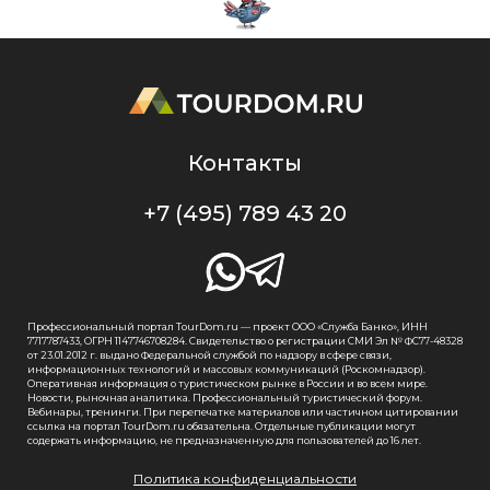
Контакты
+7 (495) 789 43 20
Профессиональный портал TourDom.ru — проект ООО «Служба Банко», ИНН
7717787433, ОГРН 1147746708284. Свидетельство о регистрации СМИ Эл № ФС77-48328
от 23.01.2012 г. выдано Федеральной службой по надзору в сфере связи,
информационных технологий и массовых коммуникаций (Роскомнадзор).
Оперативная информация о туристическом рынке в России и во всем мире.
Новости, рыночная аналитика. Профессиональный туристический форум.
Вебинары, тренинги. При перепечатке материалов или частичном цитировании
ссылка на портал TourDom.ru обязательна. Отдельные публикации могут
содержать информацию, не предназначенную для пользователей до 16 лет.
Политика конфиденциальности