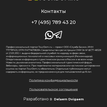
Контакты
+7 (495) 789 43 20
Профессиональный портал TourDom.ru — проект ООО «Служба Банко», ИНН
7717787433, ОГРН 1147746708284. Свидетельство о регистрации СМИ Эл № ФС77-48328
от 23.01.2012 г. выдано Федеральной службой по надзору в сфере связи,
информационных технологий и массовых коммуникаций (Роскомнадзор).
Оперативная информация о туристическом рынке в России и во всем мире.
Новости, рыночная аналитика. Профессиональный туристический форум.
Вебинары, тренинги. При перепечатке материалов или частичном цитировании
ссылка на портал TourDom.ru обязательна. Отдельные публикации могут
содержать информацию, не предназначенную для пользователей до 16 лет.
Политика конфиденциальности
Пользовательское соглашение
Разработано в
Delaem Dvigaem