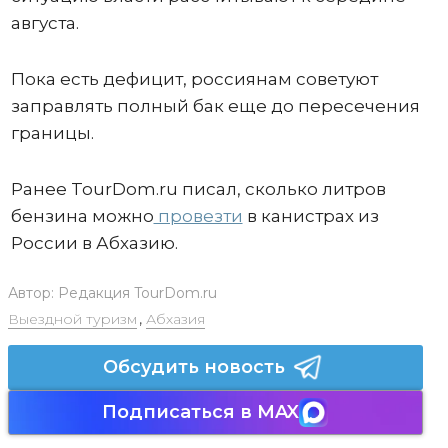
августа.
Пока есть дефицит, россиянам советуют
заправлять полный бак еще до пересечения
границы.
Ранее TourDom.ru писал, сколько литров
бензина можно
провезти
в канистрах из
России в Абхазию.
Автор:
Редакция TourDom.ru
Выездной туризм
,
Абхазия
Обсудить новость
Подписаться в MAX