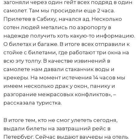
загоняли через один гейт всех подряд в один
самолет. Там мы просидели еще 2 часа.
Прилетев в Сабиху, начался ад. Несколько
сотен людей метались по аэропорту в
надежде получить хоть какую-то информацию.
О билетах и багаже. В итоге всех отправили к
стойке с билетами, где работают три окна на
всю эту толпу. В качестве извинений в
самолете нам давали стаканчик воды и
крекеры. На момент истечения 14 часов мы
имеем несколько драк у окон, панику и
разгорание межрасовых конфликтов», –
рассказала туристка.
В итоге тем, кто не смог улететь сегодня,
выдали билеты на завтрашний рейс в
Петербург. Сейчас выдают ваучеры на отель.