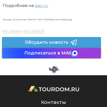
Подробнее на
pac.ru
.
Реклама. АО Агентство "ПАКТУР", ИНН 7732101426, erid: 2VSb5x2xujg
Хит сезона
,
PAC GROUP
Обсудить новость
Подписаться в MAX
Контакты