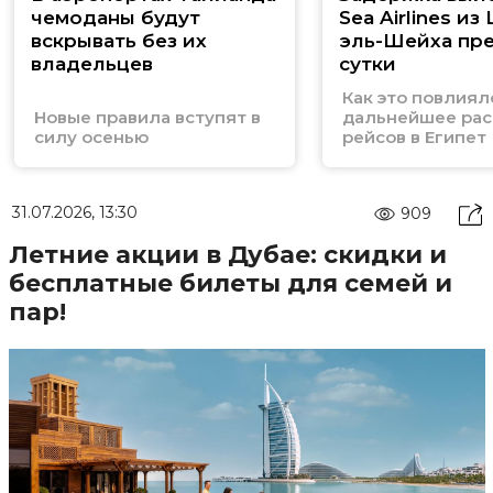
чемоданы будут
Sea Airlines из
вскрывать без их
эль-Шейха пр
владельцев
сутки
Как это повлиял
Новые правила вступят в
дальнейшее рас
силу осенью
рейсов в Египет
31.07.2026, 13:30
909
Летние акции в Дубае: скидки и
бесплатные билеты для семей и
пар!