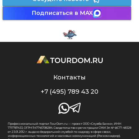
Подписаться в MAX
Контакты
+7 (495) 789 43 20
Профессиональный портал TourDom.ru — проект ООО «Служба Банко», ИНН
7717787433, ОГРН 1147746708284. Свидетельство о регистрации СМИ Эл № ФС77-48328
от 23.01.2012 г. выдано Федеральной службой по надзору в сфере связи,
информационных технологий и массовых коммуникаций (Роскомнадзор).