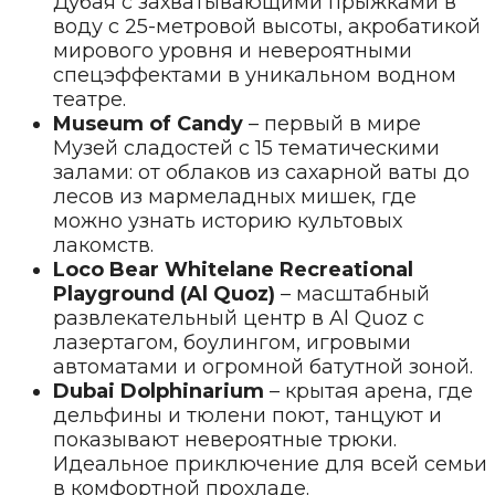
Дубая с захватывающими прыжками в
воду с 25-метровой высоты, акробатикой
мирового уровня и невероятными
спецэффектами в уникальном водном
театре.
Museum of Candy
– первый в мире
Музей сладостей с 15 тематическими
залами: от облаков из сахарной ваты до
лесов из мармеладных мишек, где
можно узнать историю культовых
лакомств.
Loco Bear Whitelane Recreational
Playground (Al Quoz)
– масштабный
развлекательный центр в Al Quoz с
лазертагом, боулингом, игровыми
автоматами и огромной батутной зоной.
Dubai Dolphinarium
– крытая арена, где
дельфины и тюлени поют, танцуют и
показывают невероятные трюки.
Идеальное приключение для всей семьи
в комфортной прохладе.