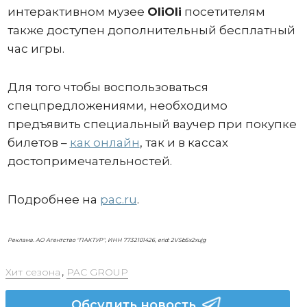
интерактивном музее
OliOli
посетителям
также доступен дополнительный бесплатный
час игры.
Для того чтобы воспользоваться
спецпредложениями, необходимо
предъявить специальный ваучер при покупке
билетов –
как онлайн
, так и в кассах
достопримечательностей.
Подробнее на
pac.ru
.
Реклама. АО Агентство "ПАКТУР", ИНН 7732101426, erid: 2VSb5x2xujg
Хит сезона
,
PAC GROUP
Обсудить новость