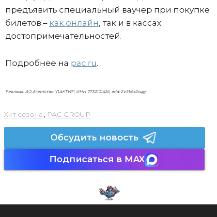
предъявить специальный ваучер при покупке
билетов –
как онлайн
, так и в кассах
достопримечательностей.
Подробнее на
pac.ru
.
Реклама. АО Агентство "ПАКТУР", ИНН 7732101426, erid: 2VSb5x2xujg
Хит сезона
,
PAC GROUP
Обсудить новость
Подписаться в MAX