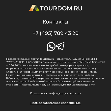
Контакты
+7 (495) 789 43 20
Профессиональный портал TourDom.ru — проект ООО «Служба Банко», ИНН
7717787433, ОГРН 1147746708284. Свидетельство о регистрации СМИ Эл № ФС77-48328
от 23.01.2012 г. выдано Федеральной службой по надзору в сфере связи,
информационных технологий и массовых коммуникаций (Роскомнадзор).
Оперативная информация о туристическом рынке в России и во всем мире.
Новости, рыночная аналитика. Профессиональный туристический форум.
Вебинары, тренинги. При перепечатке материалов или частичном цитировании
ссылка на портал TourDom.ru обязательна. Отдельные публикации могут
содержать информацию, не предназначенную для пользователей до 16 лет.
Политика конфиденциальности
Пользовательское соглашение