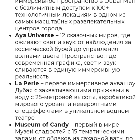
иммерсивное пространство в Dubai Mall
с безлимитным доступом к 100+
технологичным локациям в одном из
самых масштабных развлекательных
центров города.
Aya Universe
– 12 сказочных миров, где
оживают свет и звук: от наблюдения за
космической бурей до управления
волнами цвета. Пространство, где
современная графика, свет и звук
сливаются в единую иммерсивную
реальность.
La Perle
– первое иммерсивное аквашоу
Дубая с захватывающими прыжками в
воду с 25-метровой высоты, акробатикой
мирового уровня и невероятными
спецэффектами в уникальном водном
театре.
Museum of Candy
– первый в мире
Музей сладостей с 15 тематическими
залами: от облаков из сахарной ваты до