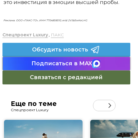
это инвестиция в эмоции высшей пробы.
Реклама. ООО «ПАКС-ТО», ИНН 7704858510, erid: 2VSb5wKeLHG
Спецпроект Luxury
,
ПАКС
Обсудить новость
Подписаться в MAX
Связаться с редакцией
Еще по теме
Спецпроект Luxury