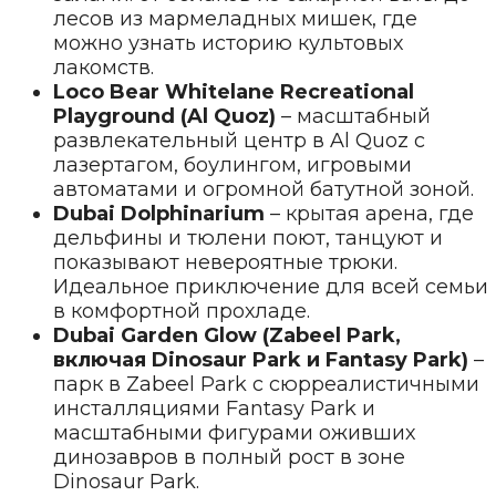
лесов из мармеладных мишек, где
можно узнать историю культовых
лакомств.
Loco Bear Whitelane Recreational
Playground (Al Quoz)
– масштабный
развлекательный центр в Al Quoz с
лазертагом, боулингом, игровыми
автоматами и огромной батутной зоной.
Dubai Dolphinarium
– крытая арена, где
дельфины и тюлени поют, танцуют и
показывают невероятные трюки.
Идеальное приключение для всей семьи
в комфортной прохладе.
Dubai Garden Glow (Zabeel Park,
включая Dinosaur Park и Fantasy Park)
–
парк в Zabeel Park с сюрреалистичными
инсталляциями Fantasy Park и
масштабными фигурами оживших
динозавров в полный рост в зоне
Dinosaur Park.