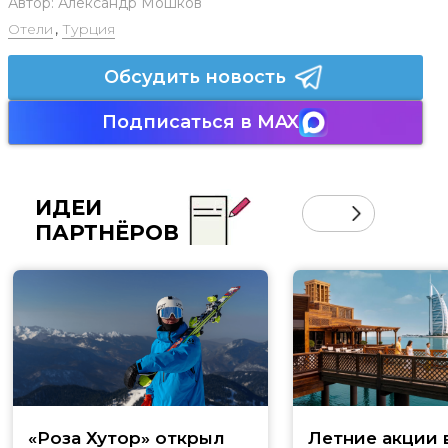
Автор:
Александр Мошков
Отели
,
Турция
Обсудить новость
Подписаться в MAX
ИДЕИ
ПАРТНЁРОВ
«Роза Хутор» открыл
Летние акции 