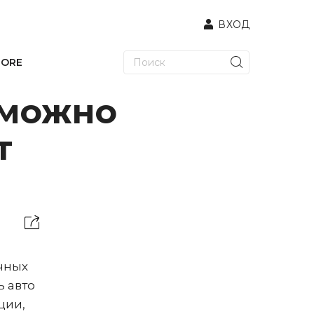
ВХОД
TORE
 можно
т
чных
ь авто
ции,