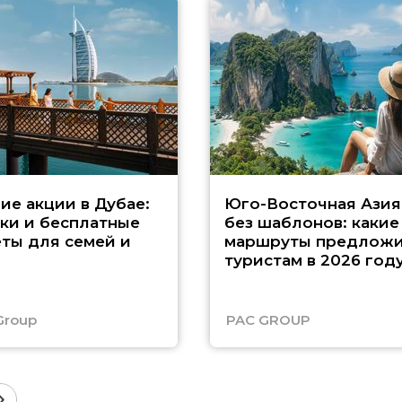
ие акции в Дубае:
Юго-Восточная Азия
ки и бесплатные
без шаблонов: какие
ты для семей и
маршруты предложи
туристам в 2026 год
Group
PAC GROUP