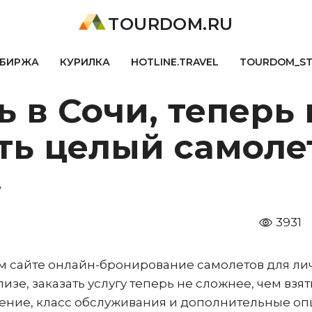
TOURDOM.RU
БИРЖА
КУРИЛКА
HOTLINE.TRAVEL
TOURDOM_S
ь в Сочи, теперь
ть целый самоле
?
3931
м сайте онлайн-бронирование самолетов для ли
изе, заказать услугу теперь не сложнее, чем взят
ение, класс обслуживания и дополнительные оп