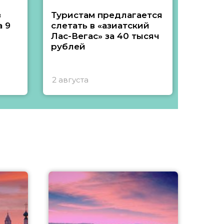
з
Туристам предлагается
Туры 
 9
слетать в «азиатский
подеш
Лас-Вегас» за 40 тысяч
тысяч
рублей
2 августа
1 авгу