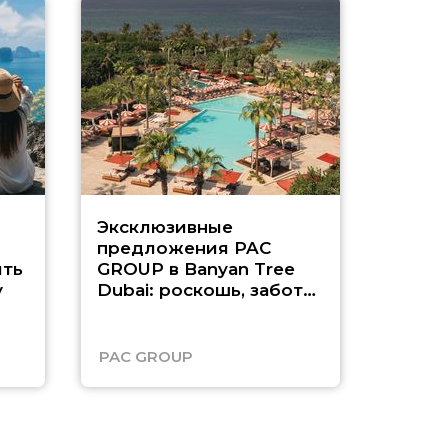
Эксклюзивные
Как п
предложения PAC
насыщ
ть
GROUP в Banyan Tree
Рас-э
у
Dubai: роскошь, забота
о детях и выгода до
45%
PAC GROUP
Русск