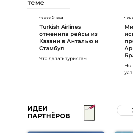
теме
через 2 часа
чере
Turkish Airlines
Ми
отменила рейсы из
ис
Казани в Анталью и
пр
Стамбул
Ар
Бр
Что делать туристам
Но 
усл
ИДЕИ
ПАРТНЁРОВ