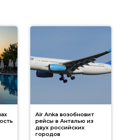
A
А
г
Чар
нах
Air Anka возобновит
ость
рейсы в Анталью из
двух российских
городов