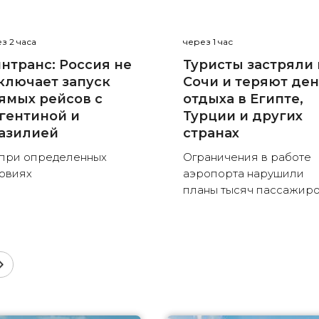
з 2 часа
через 1 час
нтранс: Россия не
Туристы застряли 
ключает запуск
Сочи и теряют де
ямых рейсов с
отдыха в Египте,
гентиной и
Турции и других
азилией
странах
при определенных
Ограничения в работе
овиях
аэропорта нарушили
планы тысяч пассажир