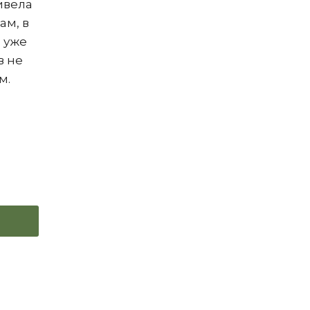
ривела
ам, в
 уже
в не
м.