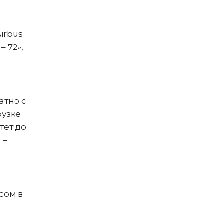
irbus
– 72»,
атно с
рузке
тет до
 –
сом в